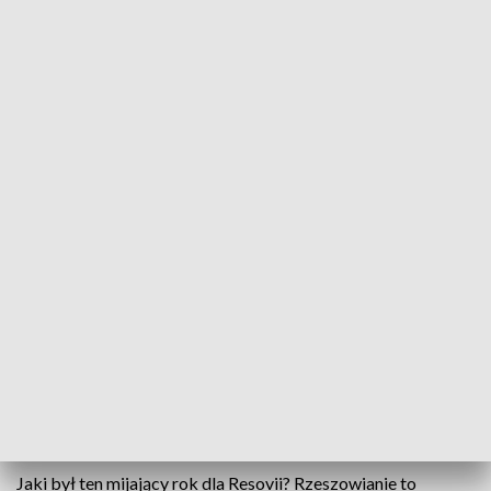
Siatkarze Asseco Resovii rok zakończyli zwycięstwem w PlusLidze
Wczoraj we własnej hali pokonali warszawską
Politechnikę 3 do 0. Nowy rok dla kibiców będzie
wyjątkowy. To nie tylko ligowe emocje. Głównym
wydarzeniem będą siatkarskie mistrzostwa Europy,
które odbędą się w Polsce.
2016 rok - siatkarze Asseco Resovii - zakończyli mocnym
uderzeniem. Wynik mówi sam za siebie. Do 19,18 i 17.
Jaki był ten mijający rok dla Resovii? Rzeszowianie to