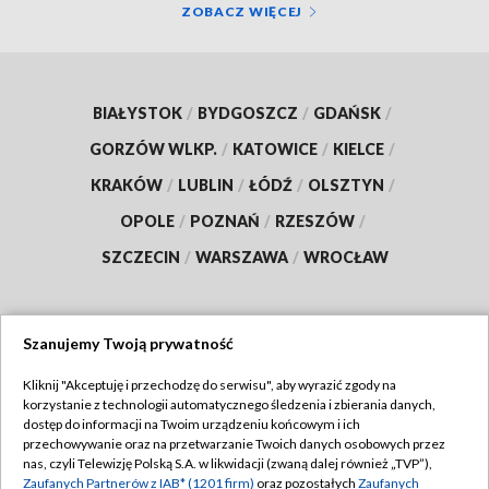
ZOBACZ WIĘCEJ
BIAŁYSTOK
/
BYDGOSZCZ
/
GDAŃSK
/
GORZÓW WLKP.
/
KATOWICE
/
KIELCE
/
KRAKÓW
/
LUBLIN
/
ŁÓDŹ
/
OLSZTYN
/
OPOLE
/
POZNAŃ
/
RZESZÓW
/
SZCZECIN
/
WARSZAWA
/
WROCŁAW
Szanujemy Twoją prywatność
Dołącz do nas:
Kliknij "Akceptuję i przechodzę do serwisu", aby wyrazić zgody na
korzystanie z technologii automatycznego śledzenia i zbierania danych,
TVP
dostęp do informacji na Twoim urządzeniu końcowym i ich
Abonament TVP
przechowywanie oraz na przetwarzanie Twoich danych osobowych przez
Regulamin TVP
nas, czyli Telewizję Polską S.A. w likwidacji (zwaną dalej również „TVP”),
Emisja w TVP
Polityka prywatności
Zaufanych Partnerów z IAB* (1201 firm)
oraz pozostałych
Zaufanych