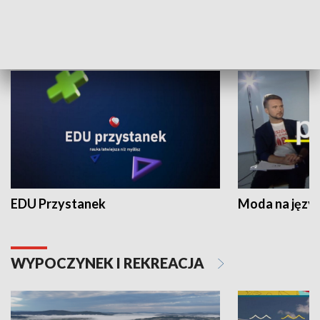
NAUKA I EDUKACJA
EDU Przystanek
Moda na język
WYPOCZYNEK I REKREACJA