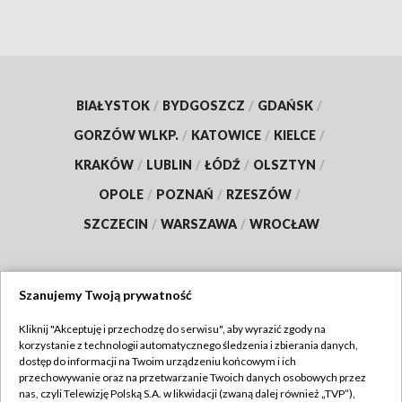
BIAŁYSTOK
/
BYDGOSZCZ
/
GDAŃSK
/
GORZÓW WLKP.
/
KATOWICE
/
KIELCE
/
KRAKÓW
/
LUBLIN
/
ŁÓDŹ
/
OLSZTYN
/
OPOLE
/
POZNAŃ
/
RZESZÓW
/
SZCZECIN
/
WARSZAWA
/
WROCŁAW
Szanujemy Twoją prywatność
Dołącz do nas:
Kliknij "Akceptuję i przechodzę do serwisu", aby wyrazić zgody na
korzystanie z technologii automatycznego śledzenia i zbierania danych,
TVP
dostęp do informacji na Twoim urządzeniu końcowym i ich
Abonament TVP
przechowywanie oraz na przetwarzanie Twoich danych osobowych przez
Regulamin TVP
nas, czyli Telewizję Polską S.A. w likwidacji (zwaną dalej również „TVP”),