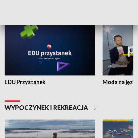
NAUKA I EDUKACJA
EDU Przystanek
Moda na język
WYPOCZYNEK I REKREACJA