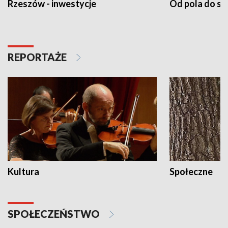
Rzeszów - inwestycje
Od pola do st
REPORTAŻE
Kultura
Społeczne
SPOŁECZEŃSTWO