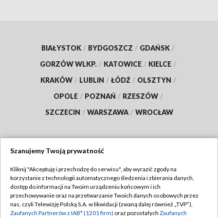
BIAŁYSTOK
/
BYDGOSZCZ
/
GDAŃSK
/
GORZÓW WLKP.
/
KATOWICE
/
KIELCE
/
KRAKÓW
/
LUBLIN
/
ŁÓDŹ
/
OLSZTYN
/
OPOLE
/
POZNAŃ
/
RZESZÓW
/
SZCZECIN
/
WARSZAWA
/
WROCŁAW
Szanujemy Twoją prywatność
Dołącz do nas:
Kliknij "Akceptuję i przechodzę do serwisu", aby wyrazić zgody na
korzystanie z technologii automatycznego śledzenia i zbierania danych,
TVP
dostęp do informacji na Twoim urządzeniu końcowym i ich
Abonament TVP
przechowywanie oraz na przetwarzanie Twoich danych osobowych przez
Regulamin TVP
nas, czyli Telewizję Polską S.A. w likwidacji (zwaną dalej również „TVP”),
Emisja w TVP
Polityka prywatności
Zaufanych Partnerów z IAB* (1201 firm)
oraz pozostałych
Zaufanych