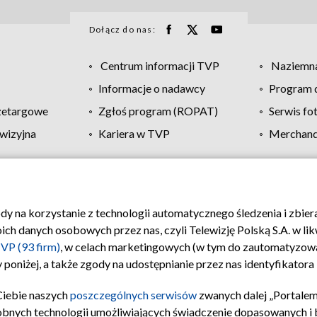
Dołącz do nas:
Centrum informacji TVP
Naziemna
Informacje o nadawcy
Program d
zetargowe
Zgłoś program (ROPAT)
Serwis fo
wizyjna
Kariera w TVP
Merchandi
Polityka prywatności
Moje zgody
Pomoc
Biuro re
ody na korzystanie z technologii automatycznego śledzenia i zbie
 danych osobowych przez nas, czyli Telewizję Polską S.A. w likw
VP (93 firm)
, w celach marketingowych (w tym do zautomatyzow
 poniżej, a także zgody na udostępnianie przez nas identyfikator
Ciebie naszych
poszczególnych serwisów
zwanych dalej „Portalem
obnych technologii umożliwiających świadczenie dopasowanych i be