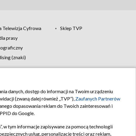
 Telewizja Cyfrowa
Sklep TVP
la prasy
tograficzny
sing (znaki)
klamy
Kontakt
rania danych, dostęp do informacji na Twoim urządzeniu
idacji (zwaną dalej również „TVP”),
Zaufanych Partnerów
anego dopasowania reklam do Twoich zainteresowań i
a PPID do Google.
”, w tym informacje zapisywane za pomocą technologii
zpiecznych usług, personalizację treści oraz reklam,