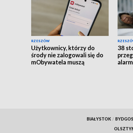
RZESZÓW
RZESZ
Użytkownicy, którzy do
38 sto
środy nie zalogowali się do
przeg
mObywatela muszą
alarm
przywrócić ważność
szpit
dokumentów
BIAŁYSTOK
/
BYDGO
OLSZTY