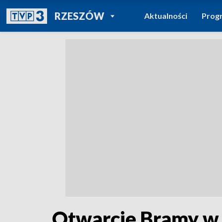
POWRÓT DO
RZESZÓW
Aktualności
Prog
TVP REGIONY
Otwarcie Bramy w 