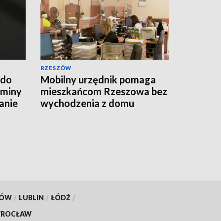
RZESZÓW
 do
Mobilny urzędnik pomaga
Gminy
mieszkańcom Rzeszowa bez
anie
wychodzenia z domu
KÓW
/
LUBLIN
/
ŁÓDŹ
/
ROCŁAW