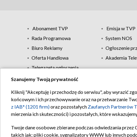
Abonament TVP
Emisja w TVP
Rada Programowa
System NOS
Biuro Reklamy
Ogłoszenie pr
Oferta Handlowa
Akademia Tele
Telegazeta ogłoszenia
Szanujemy Twoją prywatność
Regulamin TVP
Kliknij "Akceptuję i przechodzę do serwisu", aby wyrazić zg
końcowym i ich przechowywanie oraz na przetwarzanie Twoich
z IAB* (1201 firm)
oraz pozostałych
Zaufanych Partnerów T
mierzenia ich skuteczności) i pozostałych, które wskazujemy
Twoje dane osobowe zbierane podczas odwiedzania przez 
takich jak: pliki cookie, sygnalizatory WWW lub innych pod