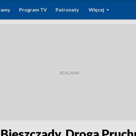
ramy
Program TV
Patronaty
Więcej
Bieszczady. Droga Pruch