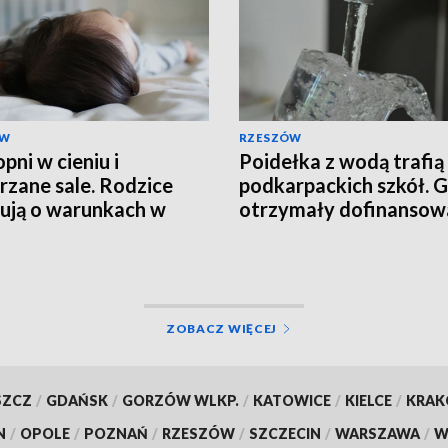
ÓW
RZESZÓW
pni w cieniu i
Poidełka z wodą trafią
rzane sale. Rodzice
podkarpackich szkół. 
ują o warunkach w
otrzymały dofinansow
alu
ZOBACZ WIĘCEJ
SZCZ
/
GDAŃSK
/
GORZÓW WLKP.
/
KATOWICE
/
KIELCE
/
KRA
N
/
OPOLE
/
POZNAŃ
/
RZESZÓW
/
SZCZECIN
/
WARSZAWA
/
W