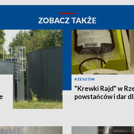
ZOBACZ TAKŻE
RZESZÓW
"Krewki Rajd" w Rz
e
powstańców i dar d