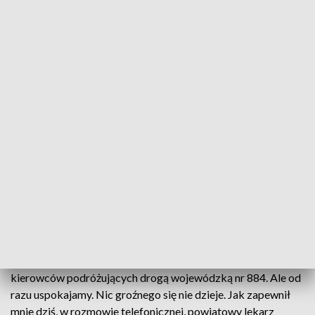
Trwa zwalczanie i profilaktyka ptasiej grypy na Podkarpaciu
Po zlikwidowaniu ogniska choroby w Wapowcach
koło Przemyśla, służby zorganizowały punkty
dezynfekujące na obszarze zagrożonym
rozprzestrzenianiem się choroby.
Ptasia grypa. Wstęp wzbroniony. Obszar zapowietrzony.
Takie ostrzeżenia mogły wprowadzić niepokój wśród
kierowców podróżujących drogą wojewódzką nr 884. Ale od
razu uspokajamy. Nic groźnego się nie dzieje. Jak zapewnił
mnie dziś, w rozmowie telefonicznej, powiatowy lekarz