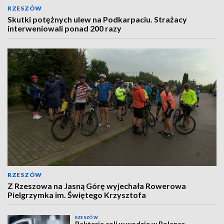
RZESZÓW
Skutki potężnych ulew na Podkarpaciu. Strażacy
interweniowali ponad 200 razy
RZESZÓW
Z Rzeszowa na Jasną Górę wyjechała Rowerowa
Pielgrzymka im. Świętego Krzysztofa
RZESZÓW
Bakterie coli w wodzie w Polance