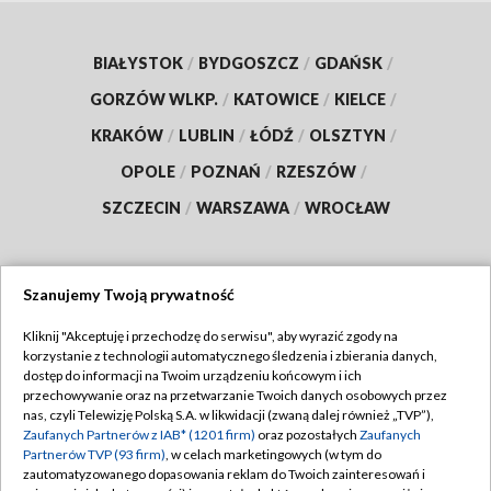
BIAŁYSTOK
/
BYDGOSZCZ
/
GDAŃSK
/
GORZÓW WLKP.
/
KATOWICE
/
KIELCE
/
KRAKÓW
/
LUBLIN
/
ŁÓDŹ
/
OLSZTYN
/
OPOLE
/
POZNAŃ
/
RZESZÓW
/
SZCZECIN
/
WARSZAWA
/
WROCŁAW
Szanujemy Twoją prywatność
Dołącz do nas:
Kliknij "Akceptuję i przechodzę do serwisu", aby wyrazić zgody na
korzystanie z technologii automatycznego śledzenia i zbierania danych,
TVP
dostęp do informacji na Twoim urządzeniu końcowym i ich
Abonament TVP
przechowywanie oraz na przetwarzanie Twoich danych osobowych przez
Regulamin TVP
nas, czyli Telewizję Polską S.A. w likwidacji (zwaną dalej również „TVP”),
Emisja w TVP
Polityka prywatności
Zaufanych Partnerów z IAB* (1201 firm)
oraz pozostałych
Zaufanych
Partnerów TVP (93 firm)
, w celach marketingowych (w tym do
Centrum informacji TVP
Moje zgody
zautomatyzowanego dopasowania reklam do Twoich zainteresowań i