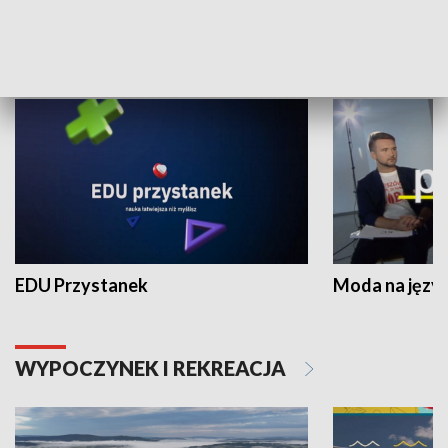
NAUKA I EDUKACJA
EDU Przystanek
Moda na język
WYPOCZYNEK I REKREACJA