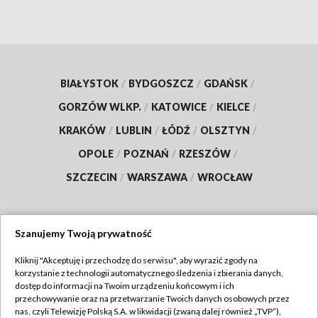
BIAŁYSTOK
/
BYDGOSZCZ
/
GDAŃSK
/
GORZÓW WLKP.
/
KATOWICE
/
KIELCE
/
KRAKÓW
/
LUBLIN
/
ŁÓDŹ
/
OLSZTYN
/
OPOLE
/
POZNAŃ
/
RZESZÓW
/
SZCZECIN
/
WARSZAWA
/
WROCŁAW
Szanujemy Twoją prywatność
Dołącz do nas:
Kliknij "Akceptuję i przechodzę do serwisu", aby wyrazić zgody na
korzystanie z technologii automatycznego śledzenia i zbierania danych,
TVP
dostęp do informacji na Twoim urządzeniu końcowym i ich
Abonament TVP
przechowywanie oraz na przetwarzanie Twoich danych osobowych przez
Regulamin TVP
nas, czyli Telewizję Polską S.A. w likwidacji (zwaną dalej również „TVP”),