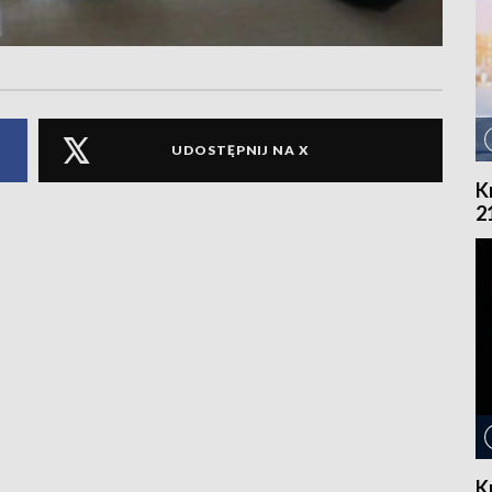
UDOSTĘPNIJ NA X
K
2
K