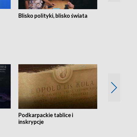
Blisko polityki, blisko świata
Popołudnie 
Podkarpackie tablice i
Szlakiem arc
inskrypcje
drewnianej