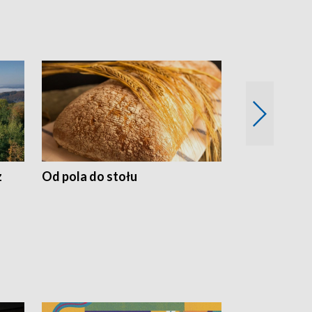
z
Od pola do stołu
50 lat ochro
przyrodnicz
Zachodnich