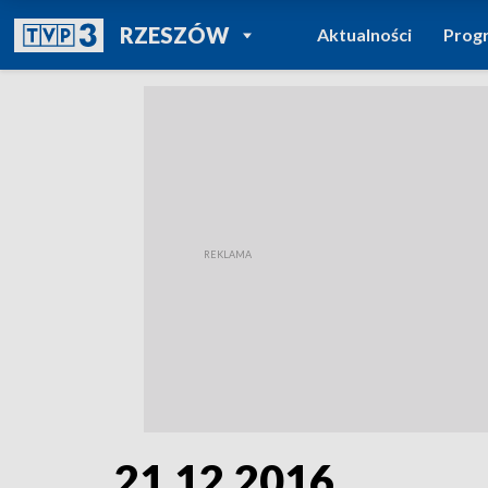
POWRÓT DO
RZESZÓW
Aktualności
Prog
TVP REGIONY
21.12.2016