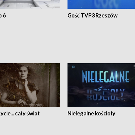
o 6
Gość TVP3 Rzeszów
ycie... cały świat
Nielegalne kościoły