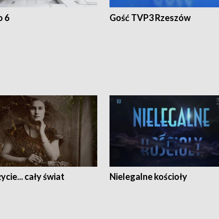
o 6
Gość TVP3 Rzeszów
ycie... cały świat
Nielegalne kościoły