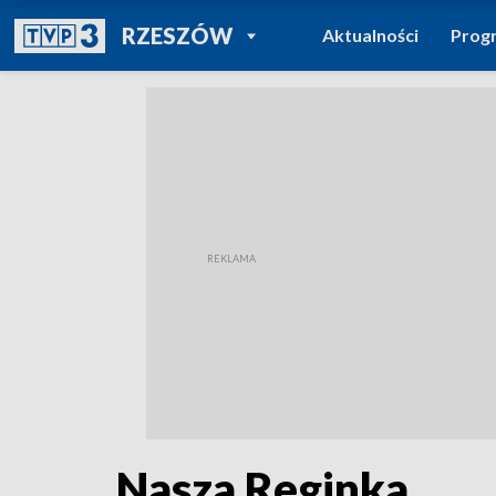
POWRÓT DO
RZESZÓW
Aktualności
Prog
TVP REGIONY
Nasza Reginka