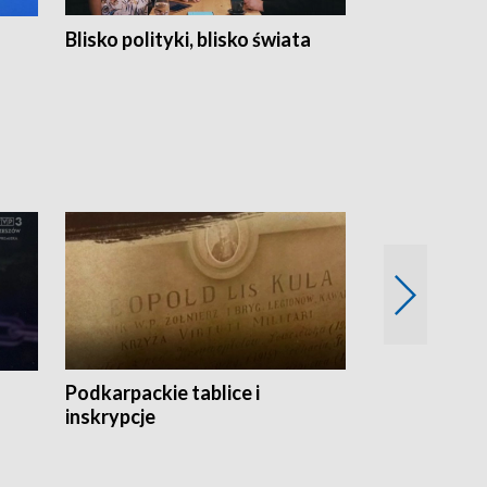
Blisko polityki, blisko świata
Popołudnie 
Podkarpackie tablice i
Szlakiem arc
inskrypcje
drewnianej