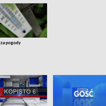
za pogody