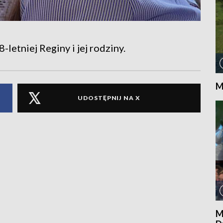
etniej Reginy i jej rodziny.
M
UDOSTĘPNIJ NA X
M