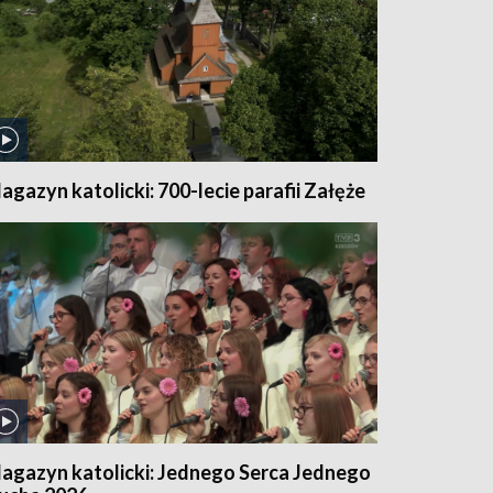
agazyn katolicki: 700-lecie parafii Załęże
agazyn katolicki: Jednego Serca Jednego