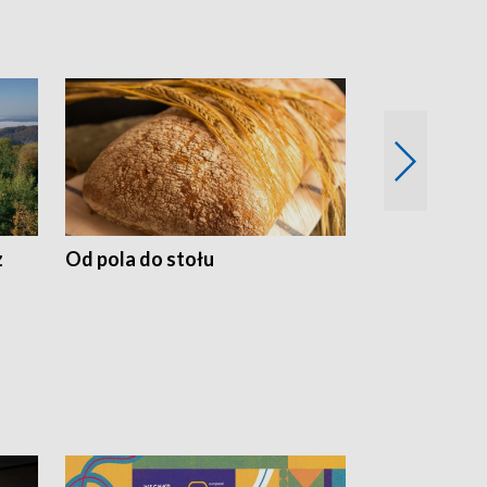
z
Od pola do stołu
50 lat ochro
przyrodnicz
Zachodnich