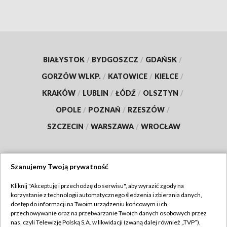
BIAŁYSTOK
/
BYDGOSZCZ
/
GDAŃSK
/
GORZÓW WLKP.
/
KATOWICE
/
KIELCE
/
KRAKÓW
/
LUBLIN
/
ŁÓDŹ
/
OLSZTYN
/
OPOLE
/
POZNAŃ
/
RZESZÓW
/
SZCZECIN
/
WARSZAWA
/
WROCŁAW
Szanujemy Twoją prywatność
Dołącz do nas:
Kliknij "Akceptuję i przechodzę do serwisu", aby wyrazić zgody na
korzystanie z technologii automatycznego śledzenia i zbierania danych,
TVP
dostęp do informacji na Twoim urządzeniu końcowym i ich
Abonament TVP
przechowywanie oraz na przetwarzanie Twoich danych osobowych przez
Regulamin TVP
nas, czyli Telewizję Polską S.A. w likwidacji (zwaną dalej również „TVP”),