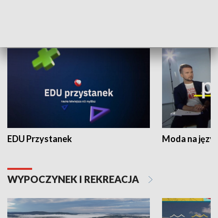
NAUKA I EDUKACJA
EDU Przystanek
Moda na język
WYPOCZYNEK I REKREACJA