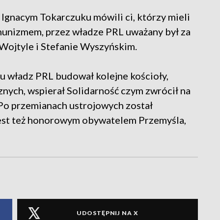
 Ignacym Tokarczuku mówili ci, którzy mieli
omunizmem, przez władze PRL uważany był za
 Wojtyle i Stefanie Wyszyńskim.
u władz PRL budował kolejne kościoły,
nych, wspierał Solidarność czym zwrócił na
Po przemianach ustrojowych został
est też honorowym obywatelem Przemyśla,
UDOSTĘPNIJ NA X