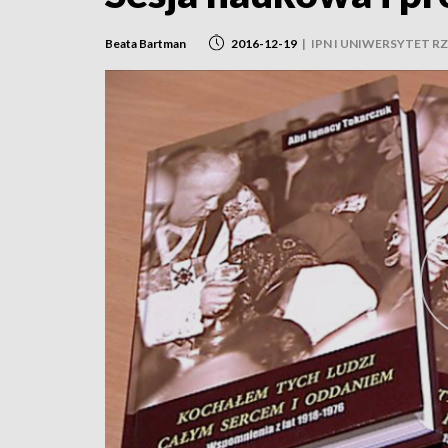
Beata Bartman
2016-12-19
|
IPN I UNIWERSYTET R