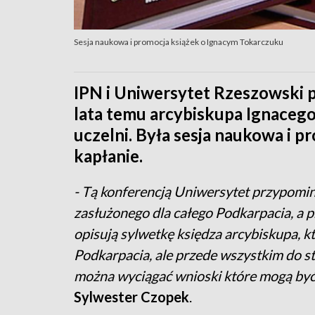
Sesja naukowa i promocja książek o Ignacym Tokarczuku
IPN i Uniwersytet Rzeszowski 
lata temu arcybiskupa Ignacego
uczelni. Była sesja naukowa i 
kapłanie.
- Tą konferencją Uniwersytet przypomin
zasłużonego dla całego Podkarpacia, a p
opisują sylwetkę księdza arcybiskupa, 
Podkarpacia, ale przede wszystkim do s
można wyciągać wnioski które mogą być
Sylwester Czopek
.