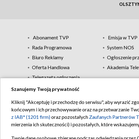
OLSZTY
Abonament TVP
Emisja w TVP
Rada Programowa
System NOS
Biuro Reklamy
Ogłoszenie pr
Oferta Handlowa
Akademia Tele
Telegazeta ogłoszenia
Szanujemy Twoją prywatność
Regulamin TVP
Kliknij "Akceptuję i przechodzę do serwisu", aby wyrazić zg
końcowym i ich przechowywanie oraz na przetwarzanie Twoich
z IAB* (1201 firm)
oraz pozostałych
Zaufanych Partnerów T
mierzenia ich skuteczności) i pozostałych, które wskazujemy
Twoje dane osobowe zbierane podczas odwiedzania przez 