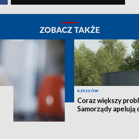
ZOBACZ TAKŻE
RZESZÓW
Coraz większy prob
Samorządy apelują 