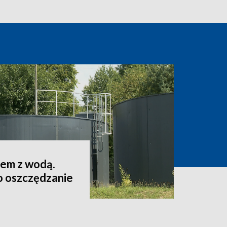
lem z wodą.
o oszczędzanie