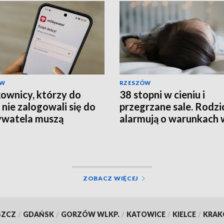
ÓW
RZESZÓW
ownicy, którzy do
38 stopni w cieniu i
 nie zalogowali się do
przegrzane sale. Rodzi
watela muszą
alarmują o warunkach 
rócić ważność
szpitalu
mentów
ZOBACZ WIĘCEJ
SZCZ
/
GDAŃSK
/
GORZÓW WLKP.
/
KATOWICE
/
KIELCE
/
KRA