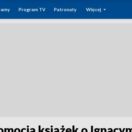
ramy
Program TV
Patronaty
Więcej
romocja książek o Ignacy