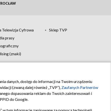
ROCŁAW
 Telewizja Cyfrowa
Sklep TVP
la prasy
tograficzny
sing (znaki)
klamy
Kontakt
rania danych, dostęp do informacji na Twoim urządzeniu
idacji (zwaną dalej również „TVP”),
Zaufanych Partnerów
anego dopasowania reklam do Twoich zainteresowań i
a PPID do Google.
”, w tym informacje zapisywane za pomocą technologii