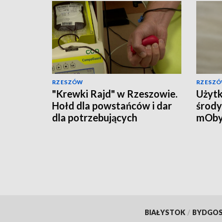
RZESZÓW
RZESZ
"Krewki Rajd" w Rzeszowie.
Użytk
Hołd dla powstańców i dar
środy
dla potrzebujących
mOby
przyw
doku
BIAŁYSTOK
/
BYDGO