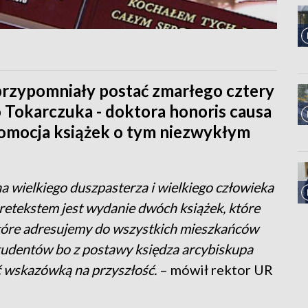
przypomniały postać zmarłego cztery
 Tokarczuka - doktora honoris causa
promocja książek o tym niezwykłym
a wielkiego duszpasterza i wielkiego człowieka
retekstem jest wydanie dwóch książek, które
które adresujemy do wszystkich mieszkańców
tudentów bo z postawy księdza arcybiskupa
 wskazówką na przyszłość.
– mówił rektor UR