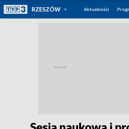
POWRÓT DO
RZESZÓW
Aktualności
Prog
TVP REGIONY
Sesja naukowa i p