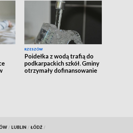
RZESZÓW
Poidełka z wodą trafią do
ce
podkarpackich szkół. Gminy
w
otrzymały dofinansowanie
KÓW
/
LUBLIN
/
ŁÓDŹ
/