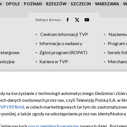
N
/
OPOLE
/
POZNAŃ
/
RZESZÓW
/
SZCZECIN
/
WARSZAWA
/
W
Dołącz do nas:
Centrum informacji TVP
Naziemna
Informacje o nadawcy
Program d
zetargowe
Zgłoś program (ROPAT)
Serwis fo
wizyjna
Kariera w TVP
Merchandi
Polityka prywatności
Moje zgody
Pomoc
Biuro re
ody na korzystanie z technologii automatycznego śledzenia i zbie
 danych osobowych przez nas, czyli Telewizję Polską S.A. w likw
VP (93 firm)
, w celach marketingowych (w tym do zautomatyzow
 poniżej, a także zgody na udostępnianie przez nas identyfikator
Ciebie naszych
poszczególnych serwisów
zwanych dalej „Portalem