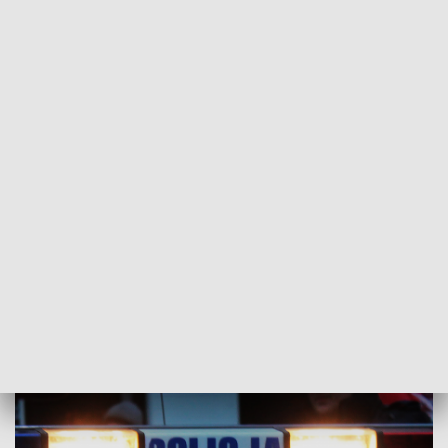
POWRÓT DO
RZESZÓW
TVP REGIONY
Napad na bank w Rzeszowie. Policja
szuka sprawcy
2016-12-19