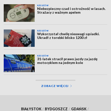
RZESZÓW
Niebezpieczny czad i ostrożność w lasach.
Strażacy z ważnym apelem
RZESZÓW
Wykorzystał chwilę nieuwagi sąsiadki.
Ukradł z torebki blisko 1200 zł
RZESZÓW
31-latek stracił prawo jazdy za jazdę
motocyklem na jednym kole
ZOBACZ WIĘCEJ
BIAŁYSTOK
/
BYDGOSZCZ
/
GDAŃSK
/