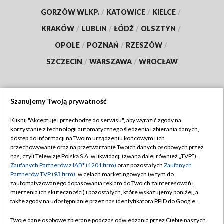
GORZÓW WLKP.
/
KATOWICE
/
KIELCE
/
KRAKÓW
/
LUBLIN
/
ŁÓDŹ
/
OLSZTYN
/
OPOLE
/
POZNAŃ
/
RZESZÓW
/
SZCZECIN
/
WARSZAWA
/
WROCŁAW
Szanujemy Twoją prywatność
Dołącz do nas:
Kliknij "Akceptuję i przechodzę do serwisu", aby wyrazić zgody na
korzystanie z technologii automatycznego śledzenia i zbierania danych,
TVP
dostęp do informacji na Twoim urządzeniu końcowym i ich
Abonament TVP
przechowywanie oraz na przetwarzanie Twoich danych osobowych przez
Regulamin TVP
nas, czyli Telewizję Polską S.A. w likwidacji (zwaną dalej również „TVP”),
Emisja w TVP
Polityka prywatności
Zaufanych Partnerów z IAB* (1201 firm)
oraz pozostałych
Zaufanych
Partnerów TVP (93 firm)
, w celach marketingowych (w tym do
Centrum informacji TVP
Moje zgody
zautomatyzowanego dopasowania reklam do Twoich zainteresowań i
mierzenia ich skuteczności) i pozostałych, które wskazujemy poniżej, a
Naziemna Telewizja Cyfrowa
Pomoc
także zgody na udostępnianie przez nas identyfikatora PPID do Google.
Sklep TVP
Biuro reklamy
Twoje dane osobowe zbierane podczas odwiedzania przez Ciebie naszych