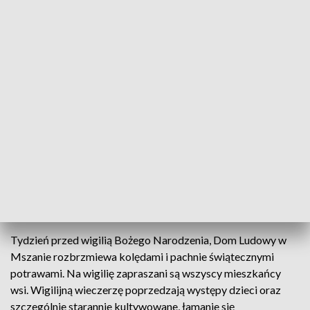
Wiejska wigilia w Mszanie w powiecie krośnieńskim
Wigilia dla całej wsi? Czemu nie. Taki zwyczaj jest w
Mszanie w powiecie Krośnieńskim. Wieś liczy 38
gospodarstw. Ich mieszkańcy składają sobie
życzenia i wspólnie spożywają wigilijną wieczerzę.
Tydzień przed wigilią Bożego Narodzenia, Dom Ludowy w
Mszanie rozbrzmiewa kolędami i pachnie świątecznymi
potrawami. Na wigilię zapraszani są wszyscy mieszkańcy
wsi. Wigilijną wieczerzę poprzedzają występy dzieci oraz
szczególnie starannie kultywowane, łamanie się