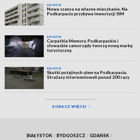
RZESZÓW
Nowa szansa na własne mieszkanie. Na
Podkarpaciu przybywa inwestycji SIM
RZESZÓW
Carpathia Memory. Podkarpackie i
słowackie samorządy tworzą nową markę
turystyczną
RZESZÓW
Skutki potężnych ulew na Podkarpaciu.
Strażacy interweniowali ponad 200 razy
ZOBACZ WIĘCEJ
BIAŁYSTOK
/
BYDGOSZCZ
/
GDAŃSK
/