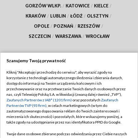
GORZÓW WLKP.
/
KATOWICE
/
KIELCE
/
KRAKÓW
/
LUBLIN
/
ŁÓDŹ
/
OLSZTYN
/
OPOLE
/
POZNAŃ
/
RZESZÓW
/
SZCZECIN
/
WARSZAWA
/
WROCŁAW
Szanujemy Twoją prywatność
Dołącz do nas:
Kliknij "Akceptuję i przechodzę do serwisu", aby wyrazić zgody na
korzystanie z technologii automatycznego śledzenia i zbierania danych,
TVP
dostęp do informacji na Twoim urządzeniu końcowym i ich
Abonament TVP
przechowywanie oraz na przetwarzanie Twoich danych osobowych przez
Regulamin TVP
nas, czyli Telewizję Polską S.A. w likwidacji (zwaną dalej również „TVP”),
Emisja w TVP
Polityka prywatności
Zaufanych Partnerów z IAB* (1201 firm)
oraz pozostałych
Zaufanych
Partnerów TVP (93 firm)
, w celach marketingowych (w tym do
Centrum informacji TVP
Moje zgody
zautomatyzowanego dopasowania reklam do Twoich zainteresowań i
mierzenia ich skuteczności) i pozostałych, które wskazujemy poniżej, a
Naziemna Telewizja Cyfrowa
Pomoc
także zgody na udostępnianie przez nas identyfikatora PPID do Google.
Sklep TVP
Biuro reklamy
Twoje dane osobowe zbierane podczas odwiedzania przez Ciebie naszych