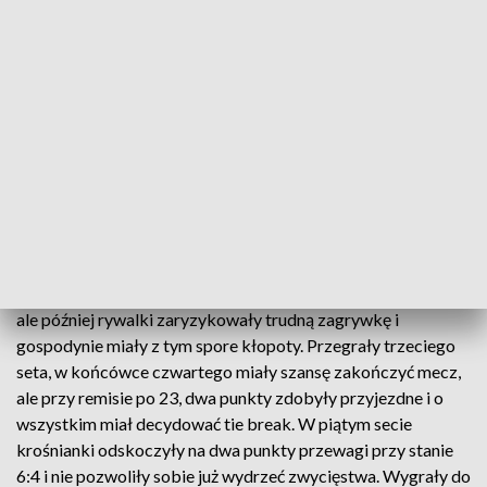
Fot. arch.
Zwycięstwem zakończyły także rok pierwszoligowe
siatkarki krośnieńskich Karpat. Wygrana z NOSiR Nowy
Dwór Mazowiecki nie przyszła jednak łatwo i starcie
sąsiadujących w tabeli drużyn było zacięte.
Dwa pierwsze sety dla karpatek, triumfowały one do 15 i 16,
ale później rywalki zaryzykowały trudną zagrywkę i
gospodynie miały z tym spore kłopoty. Przegrały trzeciego
seta, w końcówce czwartego miały szansę zakończyć mecz,
ale przy remisie po 23, dwa punkty zdobyły przyjezdne i o
wszystkim miał decydować tie break. W piątym secie
krośnianki odskoczyły na dwa punkty przewagi przy stanie
6:4 i nie pozwoliły sobie już wydrzeć zwycięstwa. Wygrały do