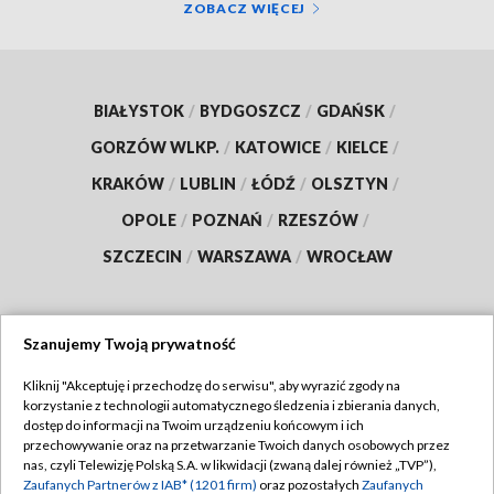
ZOBACZ WIĘCEJ
BIAŁYSTOK
/
BYDGOSZCZ
/
GDAŃSK
/
GORZÓW WLKP.
/
KATOWICE
/
KIELCE
/
KRAKÓW
/
LUBLIN
/
ŁÓDŹ
/
OLSZTYN
/
OPOLE
/
POZNAŃ
/
RZESZÓW
/
SZCZECIN
/
WARSZAWA
/
WROCŁAW
Szanujemy Twoją prywatność
Dołącz do nas:
Kliknij "Akceptuję i przechodzę do serwisu", aby wyrazić zgody na
korzystanie z technologii automatycznego śledzenia i zbierania danych,
TVP
dostęp do informacji na Twoim urządzeniu końcowym i ich
Abonament TVP
przechowywanie oraz na przetwarzanie Twoich danych osobowych przez
Regulamin TVP
nas, czyli Telewizję Polską S.A. w likwidacji (zwaną dalej również „TVP”),
Emisja w TVP
Polityka prywatności
Zaufanych Partnerów z IAB* (1201 firm)
oraz pozostałych
Zaufanych