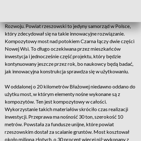
wypracowane w ramach projektu Com Bridge realizowanego
wspólnie przez Politechniki Rzeszowską i Warszawską, a
współfinansowanego przez Narodowe Centrum Badań i
Rozwoju. Powiat rzeszowski to jedyny samorząd w Polsce,
który zdecydował się na takie innowacyjne rozwiązanie.
Kompozytowy most nad potokiem Czarna łączy dwie części
Nowej Wsi. To długo oczekiwana przez mieszkańców
inwestycja i jednocześnie część projektu, który będzie
kontynuowany jeszcze przez rok, bo naukowcy będą badać,
jak innowacyjna konstrukcja sprawdza się w użytkowaniu.
W oddalonej o 20 kilometrów Błażowej niedawno oddano do
użytku most, w którym elementy nośne wykonane są z
kompozytów. Ten jest kompozytowy w całości.
Wykorzystanie takich materiałów skróciło czas realizacji
inwestycji. Przeprawa ma nośność 30 ton, szerokość 10
metrów. Powstała za fundusze unijne, które powiat
rzeszowskim dostał za scalanie gruntów. Most kosztował
około miliona złotych, o 30 procent więcej niż wykonany z