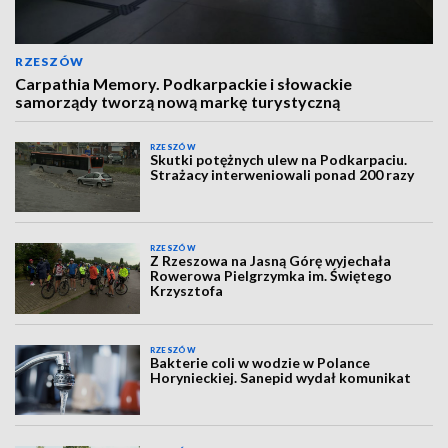
RZESZÓW
Carpathia Memory. Podkarpackie i słowackie
samorządy tworzą nową markę turystyczną
RZESZÓW
Skutki potężnych ulew na Podkarpaciu.
Strażacy interweniowali ponad 200 razy
RZESZÓW
Z Rzeszowa na Jasną Górę wyjechała
Rowerowa Pielgrzymka im. Świętego
Krzysztofa
RZESZÓW
Bakterie coli w wodzie w Polance
Horynieckiej. Sanepid wydał komunikat