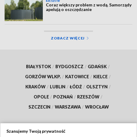
RZESZÓW
Coraz większy problem z wodą. Samorządy
apelują o oszczędzanie
ZOBACZ WIĘCEJ
BIAŁYSTOK
/
BYDGOSZCZ
/
GDAŃSK
/
GORZÓW WLKP.
/
KATOWICE
/
KIELCE
/
KRAKÓW
/
LUBLIN
/
ŁÓDŹ
/
OLSZTYN
/
OPOLE
/
POZNAŃ
/
RZESZÓW
/
SZCZECIN
/
WARSZAWA
/
WROCŁAW
Szanujemy Twoją prywatność
Dołącz do nas: