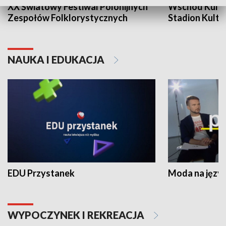
XX Światowy Festiwal Polonijnych
Wschód Kultur
Zespołów Folklorystycznych
Stadion Kultu
NAUKA I EDUKACJA
EDU Przystanek
Moda na język
WYPOCZYNEK I REKREACJA