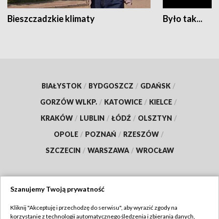
Bieszczadzkie klimaty
Było tak...
BIAŁYSTOK
/
BYDGOSZCZ
/
GDAŃSK
/
GORZÓW WLKP.
/
KATOWICE
/
KIELCE
/
KRAKÓW
/
LUBLIN
/
ŁÓDŹ
/
OLSZTYN
/
OPOLE
/
POZNAŃ
/
RZESZÓW
/
SZCZECIN
/
WARSZAWA
/
WROCŁAW
Szanujemy Twoją prywatność
Dołącz do nas:
Kliknij "Akceptuję i przechodzę do serwisu", aby wyrazić zgody na
korzystanie z technologii automatycznego śledzenia i zbierania danych,
TVP