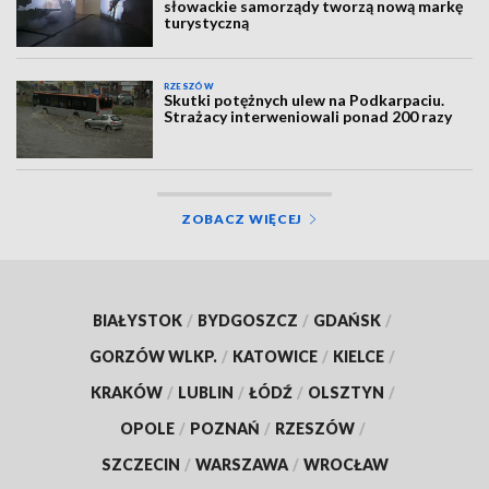
słowackie samorządy tworzą nową markę
turystyczną
RZESZÓW
Skutki potężnych ulew na Podkarpaciu.
Strażacy interweniowali ponad 200 razy
ZOBACZ WIĘCEJ
BIAŁYSTOK
/
BYDGOSZCZ
/
GDAŃSK
/
GORZÓW WLKP.
/
KATOWICE
/
KIELCE
/
KRAKÓW
/
LUBLIN
/
ŁÓDŹ
/
OLSZTYN
/
OPOLE
/
POZNAŃ
/
RZESZÓW
/
SZCZECIN
/
WARSZAWA
/
WROCŁAW