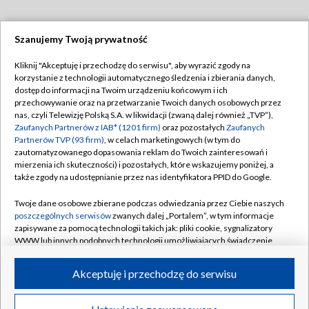
Szanujemy Twoją prywatność
Dołącz do nas:
Kliknij "Akceptuję i przechodzę do serwisu", aby wyrazić zgody na
korzystanie z technologii automatycznego śledzenia i zbierania danych,
TVP
dostęp do informacji na Twoim urządzeniu końcowym i ich
Abonament TVP
przechowywanie oraz na przetwarzanie Twoich danych osobowych przez
Regulamin TVP
nas, czyli Telewizję Polską S.A. w likwidacji (zwaną dalej również „TVP”),
Emisja w TVP
Polityka prywatności
Zaufanych Partnerów z IAB* (1201 firm)
oraz pozostałych
Zaufanych
Partnerów TVP (93 firm)
, w celach marketingowych (w tym do
Centrum informacji TVP
Moje zgody
zautomatyzowanego dopasowania reklam do Twoich zainteresowań i
mierzenia ich skuteczności) i pozostałych, które wskazujemy poniżej, a
Naziemna Telewizja Cyfrowa
Pomoc
także zgody na udostępnianie przez nas identyfikatora PPID do Google.
Sklep TVP
Biuro reklamy
Twoje dane osobowe zbierane podczas odwiedzania przez Ciebie naszych
Rada Programowa
Kontakt
poszczególnych serwisów
zwanych dalej „Portalem”, w tym informacje
zapisywane za pomocą technologii takich jak: pliki cookie, sygnalizatory
System NOS
WWW lub innych podobnych technologii umożliwiających świadczenie
dopasowanych i bezpiecznych usług, personalizację treści oraz reklam,
Informacje o nadawcy
Kanały
udostępnianie funkcji mediów społecznościowych oraz analizowanie
Akceptuję i przechodzę do serwisu
ruchu w Internecie.
Program dla prasy
©2026 Telewizja Polska S.A. w likwidacji
Biuro Reklamy
Twoje dane osobowe zbierane podczas odwiedzania przez Ciebie