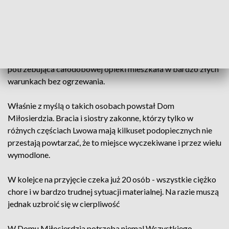
- No tak... lepiej mieć rodzinę wielką niż być samą... prawda.
Jest pierwszą podopieczną Domu Miłosierdzia. Trafiła tu bo
jest sytuacja życiowa była dramatyczna. Osoba leżąca
potrzebująca całodobowej opieki mieszkała w bardzo złych
warunkach bez ogrzewania.
Właśnie z myślą o takich osobach powstał Dom
Miłosierdzia. Bracia i siostry zakonne, którzy tylko w
różnych częściach Lwowa mają kilkuset podopiecznych nie
przestają powtarzać, że to miejsce wyczekiwane i przez wielu
wymodlone.
W kolejce na przyjęcie czeka już 20 osób - wszystkie ciężko
chore i w bardzo trudnej sytuacji materialnej. Na razie muszą
jednak uzbroić się w cierpliwość
W Domu Miłosierdzia potrzeba niemal Wszystkiego,