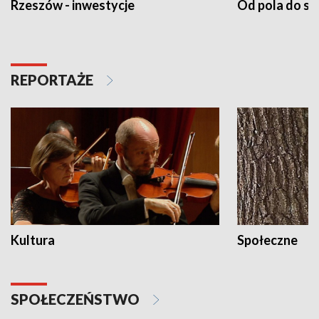
Rzeszów - inwestycje
Od pola do st
REPORTAŻE
Kultura
Społeczne
SPOŁECZEŃSTWO