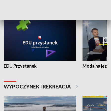
NAUKA I EDUKACJA
EDU Przystanek
Moda na język
WYPOCZYNEK I REKREACJA