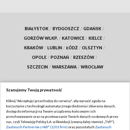
BIAŁYSTOK
/
BYDGOSZCZ
/
GDAŃSK
/
GORZÓW WLKP.
/
KATOWICE
/
KIELCE
/
KRAKÓW
/
LUBLIN
/
ŁÓDŹ
/
OLSZTYN
/
OPOLE
/
POZNAŃ
/
RZESZÓW
/
SZCZECIN
/
WARSZAWA
/
WROCŁAW
Szanujemy Twoją prywatność
Dołącz do nas:
Kliknij "Akceptuję i przechodzę do serwisu", aby wyrazić zgody na
korzystanie z technologii automatycznego śledzenia i zbierania danych,
TVP
dostęp do informacji na Twoim urządzeniu końcowym i ich
Abonament TVP
przechowywanie oraz na przetwarzanie Twoich danych osobowych przez
Regulamin TVP
nas, czyli Telewizję Polską S.A. w likwidacji (zwaną dalej również „TVP”),
Emisja w TVP
Polityka prywatności
Zaufanych Partnerów z IAB* (1201 firm)
oraz pozostałych
Zaufanych