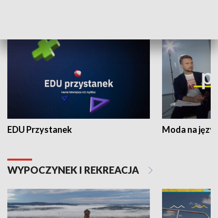
NAUKA I EDUKACJA
EDU Przystanek
Moda na język
WYPOCZYNEK I REKREACJA