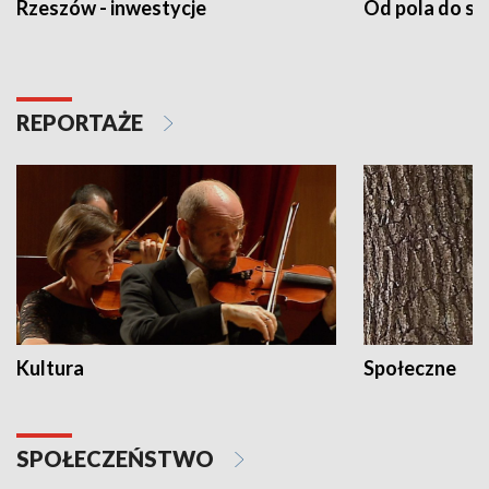
Rzeszów - inwestycje
Od pola do st
REPORTAŻE
Kultura
Społeczne
SPOŁECZEŃSTWO