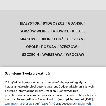
BIAŁYSTOK
/
BYDGOSZCZ
/
GDAŃSK
/
GORZÓW WLKP.
/
KATOWICE
/
KIELCE
/
KRAKÓW
/
LUBLIN
/
ŁÓDŹ
/
OLSZTYN
/
OPOLE
/
POZNAŃ
/
RZESZÓW
/
SZCZECIN
/
WARSZAWA
/
WROCŁAW
Szanujemy Twoją prywatność
Dołącz do nas:
Kliknij "Akceptuję i przechodzę do serwisu", aby wyrazić zgody na
korzystanie z technologii automatycznego śledzenia i zbierania danych,
TVP
dostęp do informacji na Twoim urządzeniu końcowym i ich
Abonament TVP
przechowywanie oraz na przetwarzanie Twoich danych osobowych przez
Regulamin TVP
nas, czyli Telewizję Polską S.A. w likwidacji (zwaną dalej również „TVP”),
Emisja w TVP
Polityka prywatności
Zaufanych Partnerów z IAB* (1201 firm)
oraz pozostałych
Zaufanych