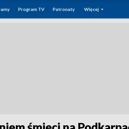
ramy
Program TV
Patronaty
Więcej
niem śmieci na Podkarpa