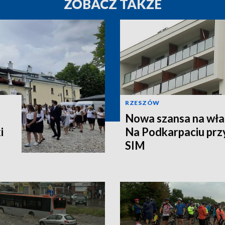
ZOBACZ TAKŻE
RZESZÓW
Nowa szansa na wła
i
Na Podkarpaciu prz
SIM