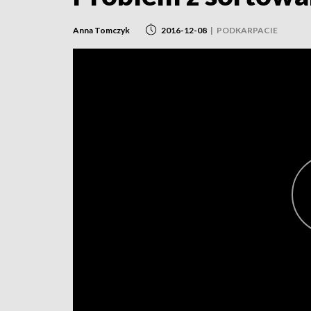
Anna Tomczyk
2016-12-08
|
PODKARPACIE