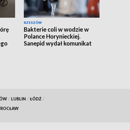
RZESZÓW
Górę
Bakterie coli w wodzie w
Polance Horynieckiej.
ego
Sanepid wydał komunikat
KÓW
/
LUBLIN
/
ŁÓDŹ
/
ROCŁAW