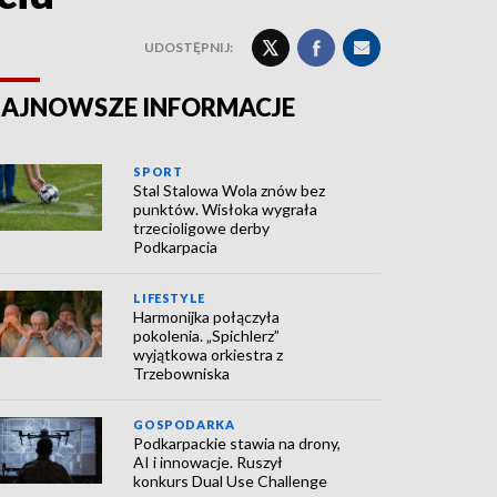
UDOSTĘPNIJ:
AJNOWSZE INFORMACJE
SPORT
Stal Stalowa Wola znów bez
punktów. Wisłoka wygrała
trzecioligowe derby
Podkarpacia
LIFESTYLE
Harmonijka połączyła
pokolenia. „Spichlerz”
wyjątkowa orkiestra z
Trzebowniska
GOSPODARKA
Podkarpackie stawia na drony,
AI i innowacje. Ruszył
konkurs Dual Use Challenge