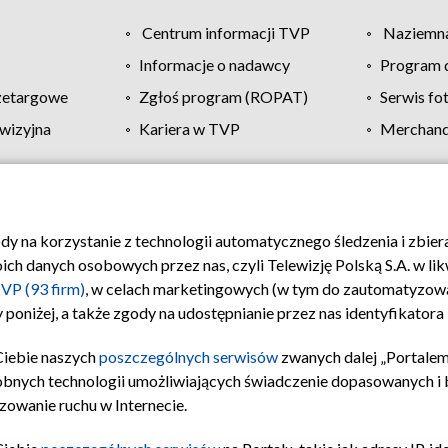
Centrum informacji TVP
Naziemna
Informacje o nadawcy
Program d
zetargowe
Zgłoś program (ROPAT)
Serwis fo
wizyjna
Kariera w TVP
Merchandi
Polityka prywatności
Moje zgody
Pomoc
Biuro re
ody na korzystanie z technologii automatycznego śledzenia i zbie
 danych osobowych przez nas, czyli Telewizję Polską S.A. w likw
VP (93 firm)
, w celach marketingowych (w tym do zautomatyzow
 poniżej, a także zgody na udostępnianie przez nas identyfikator
Ciebie naszych
poszczególnych serwisów
zwanych dalej „Portalem
obnych technologii umożliwiających świadczenie dopasowanych i be
zowanie ruchu w Internecie.