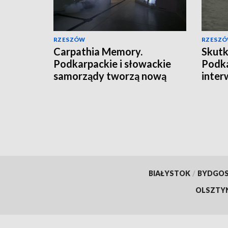
RZESZÓW
RZESZ
Carpathia Memory.
Skutk
Podkarpackie i słowackie
Podka
samorządy tworzą nową
inter
markę turystyczną
razy
BIAŁYSTOK
/
BYDGO
OLSZTY