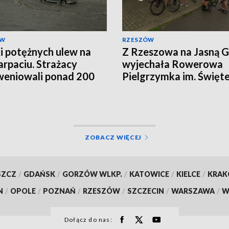
ÓW
RZESZÓW
i potężnych ulew na
Z Rzeszowa na Jasną 
rpaciu. Strażacy
wyjechała Rowerowa
weniowali ponad 200
Pielgrzymka im. Święt
Krzysztofa
ZOBACZ WIĘCEJ
SZCZ
/
GDAŃSK
/
GORZÓW WLKP.
/
KATOWICE
/
KIELCE
/
KRA
N
/
OPOLE
/
POZNAŃ
/
RZESZÓW
/
SZCZECIN
/
WARSZAWA
/
W
Dołącz do nas: