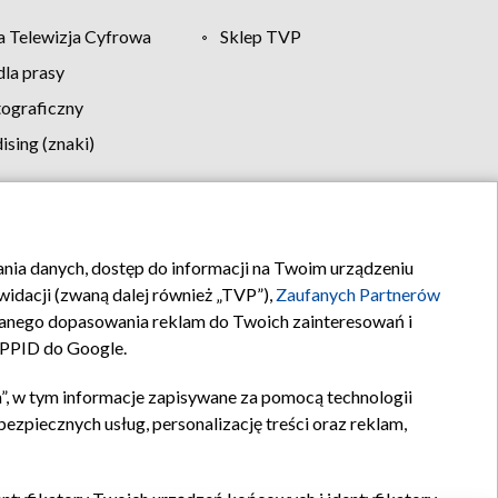
 Telewizja Cyfrowa
Sklep TVP
la prasy
tograficzny
sing (znaki)
klamy
Kontakt
rania danych, dostęp do informacji na Twoim urządzeniu
idacji (zwaną dalej również „TVP”),
Zaufanych Partnerów
anego dopasowania reklam do Twoich zainteresowań i
a PPID do Google.
”, w tym informacje zapisywane za pomocą technologii
zpiecznych usług, personalizację treści oraz reklam,