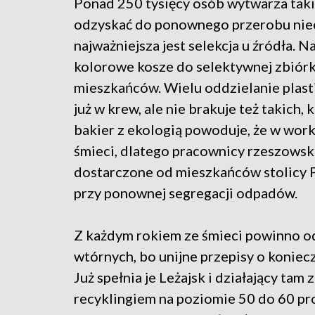
Ponad 250 tysięcy osób wytwarza takie 
odzyskać do ponownego przerobu nieco
najważniejsza jest selekcja u źródła. 
kolorowe kosze do selektywnej zbiórki
mieszkańców. Wielu oddzielanie plasti
już w krew, ale nie brakuje też takich, 
bakier z ekologią powoduje, że w worka
śmieci, dlatego pracownicy rzeszowsk
dostarczone od mieszkańców stolicy P
przy ponownej segregacji odpadów.
Z każdym rokiem ze śmieci powinno o
wtórnych, bo unijne przepisy o koniecz
Już spełnia je Leżajsk i działający tam
recyklingiem na poziomie 50 do 60 pro