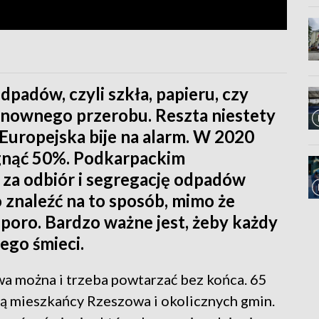
padów, czyli szkła, papieru, czy
ponownego przerobu. Reszta niestety
Europejska bije na alarm. W 2020
gnąć 50%. Podkarpackim
za odbiór i segregację odpadów
znaleźć na to sposób, mimo że
poro. Bardzo ważne jest, żeby każdy
jego śmieci.
łowa można i trzeba powtarzać bez końca. 65
ą mieszkańcy Rzeszowa i okolicznych gmin.