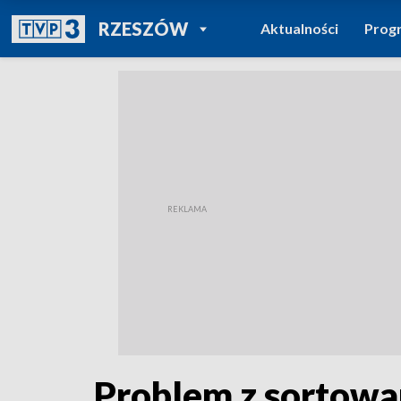
POWRÓT DO
RZESZÓW
Aktualności
Prog
TVP REGIONY
Problem z sortowa