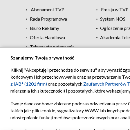
Abonament TVP
Emisja w TVP
Rada Programowa
System NOS
Biuro Reklamy
Ogłoszenie pr
Oferta Handlowa
Akademia Tele
Telegazeta ogłoszenia
Szanujemy Twoją prywatność
Regulamin TVP
Kliknij "Akceptuję i przechodzę do serwisu", aby wyrazić zg
końcowym i ich przechowywanie oraz na przetwarzanie Twoich
z IAB* (1201 firm)
oraz pozostałych
Zaufanych Partnerów T
mierzenia ich skuteczności) i pozostałych, które wskazujemy
Twoje dane osobowe zbierane podczas odwiedzania przez 
takich jak: pliki cookie, sygnalizatory WWW lub innych pod
udostępnianie funkcji mediów społecznościowych oraz anali