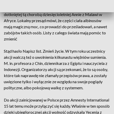
Szanowny Panie Prezydencie - Wzywam Pana do ochrony
osób z albinizmem... -
tak zaczyna się list w obronie
dotkniętej tą chorobą dziesięcioletniej Annie z Malawi w
Afryce. Lokalny przesąd mówi, że części ciała albinosów
mają magiczną moc, co prowadzi do prześladowań, a nawet
zabójstw takich osób. Listy z całego świata mają pomóc to
zmienić
Stąd hasło Napisz list. Zmień życie. W tym roku uczestnicy
akcji walczą też o uwolnienia kilkunastu więźniów sumienia.
M. in. profesora z Chin, dziennikarza z Egiptu i nauczyciela z
Indonezji. Organizatorzy akcji są przekonani, że to są osoby,
które tak naprawdę nie złamały przepisów prawa, a zostały
uwięzione tylko i wyłącznie ze względu na swoje poglądy
polityczne, albo pokojową walkę z systemem.
Do akcji zainicjowanej w Polsce przez Amnesty International
15 lat temu może przyłączyć się każdy. Właśnie w ten sposób
dzięki ubiegłorocznej akcji wolność odzyskała Yecenia z