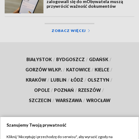
zalogowali się do mObywatela muszą
przywrócić ważność dokumentów
ZOBACZ WIĘCEJ
BIAŁYSTOK
/
BYDGOSZCZ
/
GDAŃSK
/
GORZÓW WLKP.
/
KATOWICE
/
KIELCE
/
KRAKÓW
/
LUBLIN
/
ŁÓDŹ
/
OLSZTYN
/
OPOLE
/
POZNAŃ
/
RZESZÓW
/
SZCZECIN
/
WARSZAWA
/
WROCŁAW
Szanujemy Twoją prywatność
Dołącz do nas:
Kliknij "Akceptuję i przechodzę do serwisu", aby wyrazić zgody na