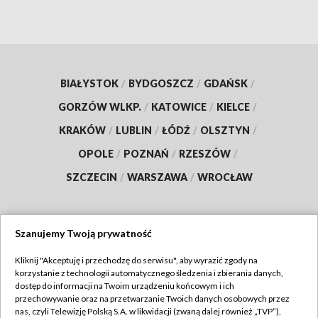
BIAŁYSTOK
/
BYDGOSZCZ
/
GDAŃSK
/
GORZÓW WLKP.
/
KATOWICE
/
KIELCE
/
KRAKÓW
/
LUBLIN
/
ŁÓDŹ
/
OLSZTYN
/
OPOLE
/
POZNAŃ
/
RZESZÓW
/
SZCZECIN
/
WARSZAWA
/
WROCŁAW
Szanujemy Twoją prywatność
Dołącz do nas:
Kliknij "Akceptuję i przechodzę do serwisu", aby wyrazić zgody na
korzystanie z technologii automatycznego śledzenia i zbierania danych,
TVP
dostęp do informacji na Twoim urządzeniu końcowym i ich
Abonament TVP
przechowywanie oraz na przetwarzanie Twoich danych osobowych przez
Regulamin TVP
nas, czyli Telewizję Polską S.A. w likwidacji (zwaną dalej również „TVP”),