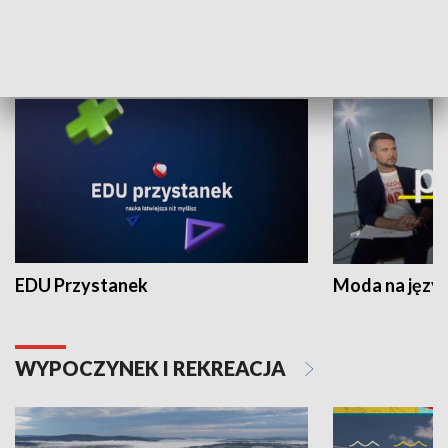
NAUKA I EDUKACJA
EDU Przystanek
Moda na język
WYPOCZYNEK I REKREACJA