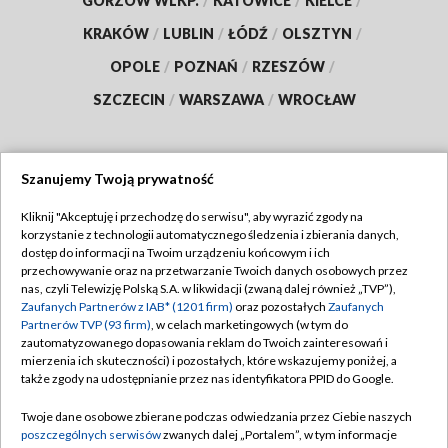
GORZÓW WLKP.
/
KATOWICE
/
KIELCE
/
KRAKÓW
/
LUBLIN
/
ŁÓDŹ
/
OLSZTYN
/
OPOLE
/
POZNAŃ
/
RZESZÓW
/
SZCZECIN
/
WARSZAWA
/
WROCŁAW
Szanujemy Twoją prywatność
Dołącz do nas:
Kliknij "Akceptuję i przechodzę do serwisu", aby wyrazić zgody na
korzystanie z technologii automatycznego śledzenia i zbierania danych,
TVP
dostęp do informacji na Twoim urządzeniu końcowym i ich
Abonament TVP
przechowywanie oraz na przetwarzanie Twoich danych osobowych przez
Regulamin TVP
nas, czyli Telewizję Polską S.A. w likwidacji (zwaną dalej również „TVP”),
Emisja w TVP
Polityka prywatności
Zaufanych Partnerów z IAB* (1201 firm)
oraz pozostałych
Zaufanych
Partnerów TVP (93 firm)
, w celach marketingowych (w tym do
Centrum informacji TVP
Moje zgody
zautomatyzowanego dopasowania reklam do Twoich zainteresowań i
mierzenia ich skuteczności) i pozostałych, które wskazujemy poniżej, a
Naziemna Telewizja Cyfrowa
Pomoc
także zgody na udostępnianie przez nas identyfikatora PPID do Google.
Sklep TVP
Biuro reklamy
Twoje dane osobowe zbierane podczas odwiedzania przez Ciebie naszych
Rada Programowa
Kontakt
poszczególnych serwisów
zwanych dalej „Portalem”, w tym informacje