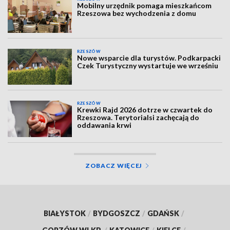
Mobilny urzędnik pomaga mieszkańcom
Rzeszowa bez wychodzenia z domu
RZESZÓW
Nowe wsparcie dla turystów. Podkarpacki
Czek Turystyczny wystartuje we wrześniu
RZESZÓW
Krewki Rajd 2026 dotrze w czwartek do
Rzeszowa. Terytorialsi zachęcają do
oddawania krwi
ZOBACZ WIĘCEJ
BIAŁYSTOK
/
BYDGOSZCZ
/
GDAŃSK
/