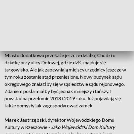
Maciej Chłodnicki
, Urząd Miasta w Rzeszowie
- My z
samorządem jesteśmy już dogadani od ponad roku, ponieważ
prezydent Ferenc jak i marszałek Ortyl podpisali stosowne
porozumienie zapewniając, że po dziesięć milionów złotych
każdy z samorządów przekaże na budowę nowego sądu.
Miasto dodatkowo przekaże jeszcze działkę Chodzi o
działkę przy ulicy Dołowej, gdzie dziś znajduje się
targowisko. Ale jak zapewniają miejscy urzędnicy jeszcze w
tym roku zostanie stąd przeniesione. Nowy budynek sądu
okręgowego znalazłby się w sąsiedztwie sądu rejonowego.
Zdaniem posła miałby być jednak mniejszy i tańszy. I
powstać na przełomie 2018 i 2019 roku. Już pojawiają się
także pomysły jak zagospodarować zamek.
Marek Jastrzębski
, dyrektor Wojewódzkiego Domu
Kultury w Rzeszowie
- Jako Wojewódzki Dom Kultury