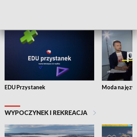
NAUKA I EDUKACJA
EDU Przystanek
Moda na język
WYPOCZYNEK I REKREACJA