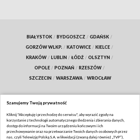
BIAŁYSTOK
/
BYDGOSZCZ
/
GDAŃSK
/
GORZÓW WLKP.
/
KATOWICE
/
KIELCE
/
KRAKÓW
/
LUBLIN
/
ŁÓDŹ
/
OLSZTYN
/
OPOLE
/
POZNAŃ
/
RZESZÓW
/
SZCZECIN
/
WARSZAWA
/
WROCŁAW
Szanujemy Twoją prywatność
Dołącz do nas:
Kliknij "Akceptuję i przechodzę do serwisu", aby wyrazić zgody na
korzystanie z technologii automatycznego śledzenia i zbierania danych,
TVP
dostęp do informacji na Twoim urządzeniu końcowym i ich
Abonament TVP
przechowywanie oraz na przetwarzanie Twoich danych osobowych przez
Regulamin TVP
nas, czyli Telewizję Polską S.A. w likwidacji (zwaną dalej również „TVP”),