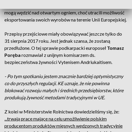
przepisów dla rodzimych producentów. Dzięki temu wciąż
mogą wędzić nad otwartym ogniem, choć utracili możliwość
eksportowania swoich wyrobów na terenie Unii Europejskiej.
Przepisy przejściowe miały obowiązywać jeszcze tylko do
31 sierpnia 2017 roku. Jest jednak szansa, że zostaną
przedłużone. O tej sprawie podkarpacki europoseł
Tomasz
Poręba
rozmawiał z unijnym komisarzem ds.
bezpieczeństwa żywności Vytenisem Andriukaitisem.
- Po tym spotkaniu jestem znacznie bardziej optymistyczny
co do przyszłych regulacji. KE uznaje, że nie powinna
blokować rozwoju małych i średnich przedsiębiorstw, które
produkują żywność metodami tradycyjnymi w UE.
Z kolei w Ministerstwie Rolnictwa dowiedzieliśmy się, że:
...trwają prace mające na celu umożliwienie polskim
producentom produktów mięsnych wędzonych tradycyjnie