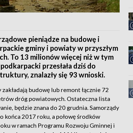
rządowe pieniądze na budowę i
rpackie gminy i powiaty w przyszłym
ych. To 13 milionów więcej niż w tym
 podkarpacki przesłała dziś do
truktury, znalazły się 93 wnioski.
 zakładają budowę lub remont łącznie 72
trów dróg powiatowych. Ostateczna lista
anie, będzie znana do 20 grudnia. Samorządy
do końca 2017 roku, a połowę środków
roku w ramach Programu Rozwoju Gminnej i