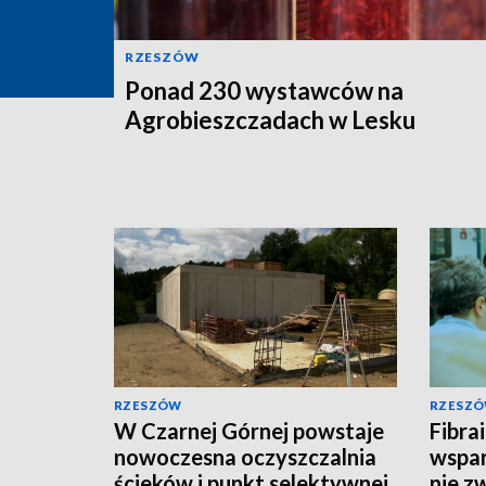
RZESZÓW
Ponad 230 wystawców na
Agrobieszczadach w Lesku
RZESZÓW
RZESZ
W Czarnej Górnej powstaje
Fibra
nowoczesna oczyszczalnia
wspar
ścieków i punkt selektywnej
nie z