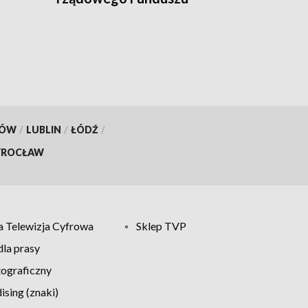
Rozwoju Dróg
KÓW
/
LUBLIN
/
ŁÓDŹ
/
ROCŁAW
 Telewizja Cyfrowa
Sklep TVP
la prasy
tograficzny
sing (znaki)