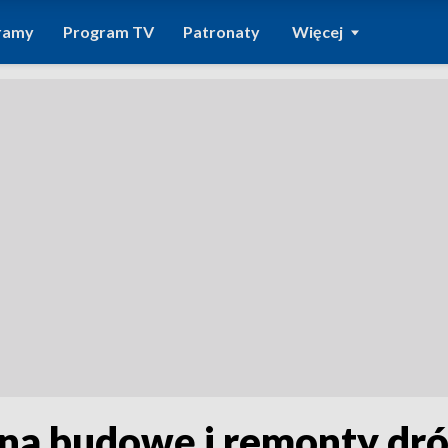
ramy
Program TV
Patronaty
Więcej
 na budowę i remonty dró