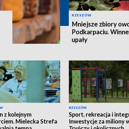
RZESZÓW
Mniejsze zbiory ow
Podkarpaciu. Winne 
upały
ÓW
RZESZÓW
in z kolejnym
Sport, rekreacja i integ
ciem. Mielecka Strefa
Inwestycje za miliony 
walnia tempa
Tryńczy i okolicznych