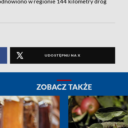
odnowiono w regionie 144 kilometry dróg
UDOSTĘPNIJ NA X
ZOBACZ TAKŻE