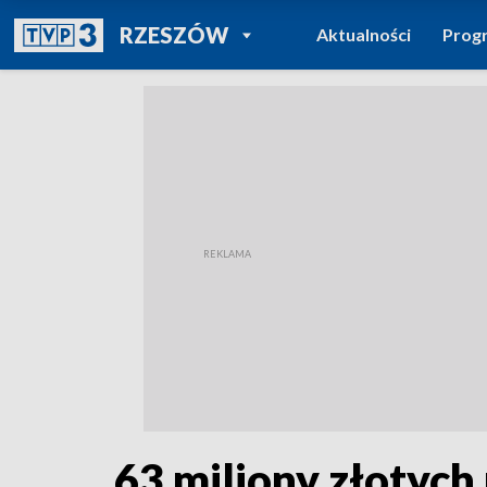
POWRÓT DO
RZESZÓW
Aktualności
Prog
TVP REGIONY
63 miliony złotych