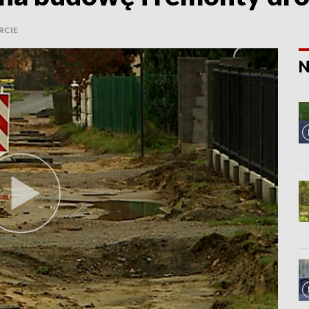
RCIE
N