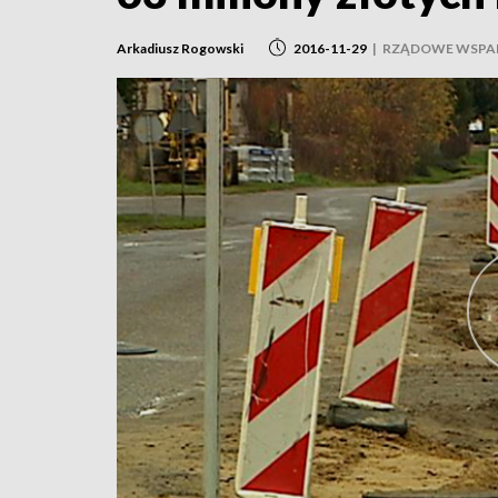
Arkadiusz Rogowski
2016-11-29
|
RZĄDOWE WSPA