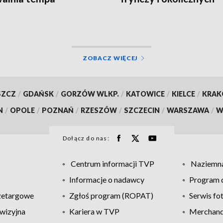
gminach
ZOBACZ WIĘCEJ
SZCZ
/
GDAŃSK
/
GORZÓW WLKP.
/
KATOWICE
/
KIELCE
/
KRA
N
/
OPOLE
/
POZNAŃ
/
RZESZÓW
/
SZCZECIN
/
WARSZAWA
/
W
Dołącz do nas:
Centrum informacji TVP
Naziemna
Informacje o nadawcy
Program d
zetargowe
Zgłoś program (ROPAT)
Serwis fo
wizyjna
Kariera w TVP
Merchandi