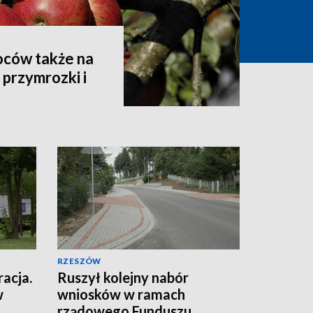
oców także na
przymrozki i
RZESZÓW
racja.
Ruszył kolejny nabór
w
wniosków w ramach
rządowego Funduszu