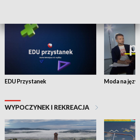
NAUKA I EDUKACJA
EDU Przystanek
Moda na język
WYPOCZYNEK I REKREACJA