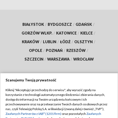
BIAŁYSTOK
/
BYDGOSZCZ
/
GDAŃSK
/
GORZÓW WLKP.
/
KATOWICE
/
KIELCE
/
KRAKÓW
/
LUBLIN
/
ŁÓDŹ
/
OLSZTYN
/
OPOLE
/
POZNAŃ
/
RZESZÓW
/
SZCZECIN
/
WARSZAWA
/
WROCŁAW
Szanujemy Twoją prywatność
Dołącz do nas:
Kliknij "Akceptuję i przechodzę do serwisu", aby wyrazić zgody na
korzystanie z technologii automatycznego śledzenia i zbierania danych,
TVP
dostęp do informacji na Twoim urządzeniu końcowym i ich
Abonament TVP
przechowywanie oraz na przetwarzanie Twoich danych osobowych przez
Regulamin TVP
nas, czyli Telewizję Polską S.A. w likwidacji (zwaną dalej również „TVP”),
Emisja w TVP
Polityka prywatności
Zaufanych Partnerów z IAB* (1201 firm)
oraz pozostałych
Zaufanych