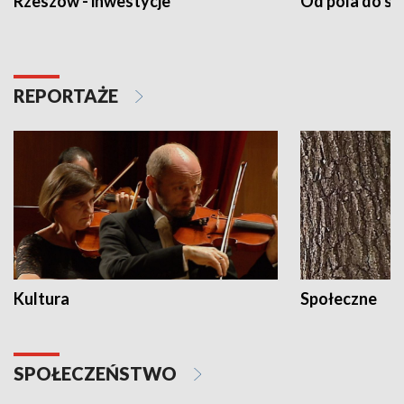
Rzeszów - inwestycje
Od pola do st
REPORTAŻE
Kultura
Społeczne
SPOŁECZEŃSTWO