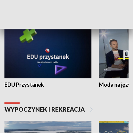
NAUKA I EDUKACJA
EDU Przystanek
Moda na język
WYPOCZYNEK I REKREACJA