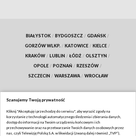
BIAŁYSTOK
/
BYDGOSZCZ
/
GDAŃSK
/
GORZÓW WLKP.
/
KATOWICE
/
KIELCE
/
KRAKÓW
/
LUBLIN
/
ŁÓDŹ
/
OLSZTYN
/
OPOLE
/
POZNAŃ
/
RZESZÓW
/
SZCZECIN
/
WARSZAWA
/
WROCŁAW
Szanujemy Twoją prywatność
Dołącz do nas:
Kliknij "Akceptuję i przechodzę do serwisu", aby wyrazić zgody na
korzystanie z technologii automatycznego śledzenia i zbierania danych,
TVP
dostęp do informacji na Twoim urządzeniu końcowym i ich
Abonament TVP
przechowywanie oraz na przetwarzanie Twoich danych osobowych przez
Regulamin TVP
nas, czyli Telewizję Polską S.A. w likwidacji (zwaną dalej również „TVP”),