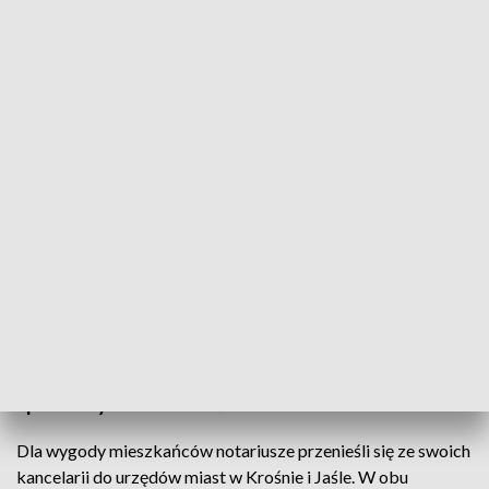
Dzień Otwarty Notariatu i bezpłatne porady
Kilkuset mieszkańców Krosna i Jasła skorzystało z
bezpłatnych porad w ramach ogólnopolskiej akcji
„Dzień Otwarty Notariatu". Prawnicy wyjaśniali
zawiłości związane ze sporządzaniem testamentu i
przekazywaniem spadku. Doradzali również w
innych sprawach, między innymi darowizn lub
sprzedaży nieruchomości.
Dla wygody mieszkańców notariusze przenieśli się ze swoich
kancelarii do urzędów miast w Krośnie i Jaśle. W obu