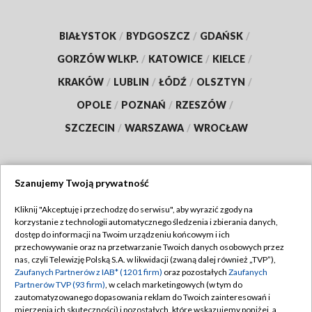
BIAŁYSTOK
/
BYDGOSZCZ
/
GDAŃSK
/
GORZÓW WLKP.
/
KATOWICE
/
KIELCE
/
KRAKÓW
/
LUBLIN
/
ŁÓDŹ
/
OLSZTYN
/
OPOLE
/
POZNAŃ
/
RZESZÓW
/
SZCZECIN
/
WARSZAWA
/
WROCŁAW
Szanujemy Twoją prywatność
Dołącz do nas:
Kliknij "Akceptuję i przechodzę do serwisu", aby wyrazić zgody na
korzystanie z technologii automatycznego śledzenia i zbierania danych,
TVP
dostęp do informacji na Twoim urządzeniu końcowym i ich
Abonament TVP
przechowywanie oraz na przetwarzanie Twoich danych osobowych przez
Regulamin TVP
nas, czyli Telewizję Polską S.A. w likwidacji (zwaną dalej również „TVP”),
Emisja w TVP
Polityka prywatności
Zaufanych Partnerów z IAB* (1201 firm)
oraz pozostałych
Zaufanych
Partnerów TVP (93 firm)
, w celach marketingowych (w tym do
Centrum informacji TVP
Moje zgody
zautomatyzowanego dopasowania reklam do Twoich zainteresowań i
mierzenia ich skuteczności) i pozostałych, które wskazujemy poniżej, a