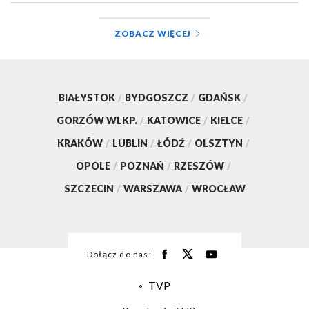
ZOBACZ WIĘCEJ
BIAŁYSTOK
/
BYDGOSZCZ
/
GDAŃSK
/
GORZÓW WLKP.
/
KATOWICE
/
KIELCE
/
KRAKÓW
/
LUBLIN
/
ŁÓDŹ
/
OLSZTYN
/
OPOLE
/
POZNAŃ
/
RZESZÓW
/
SZCZECIN
/
WARSZAWA
/
WROCŁAW
Dołącz do nas:
TVP
Abonament TVP