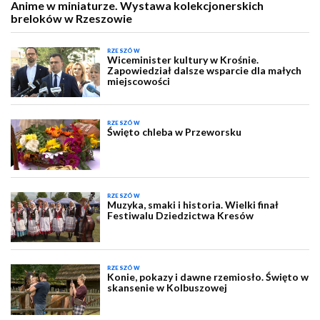
Anime w miniaturze. Wystawa kolekcjonerskich
breloków w Rzeszowie
RZESZÓW
Wiceminister kultury w Krośnie.
Zapowiedział dalsze wsparcie dla małych
miejscowości
RZESZÓW
Święto chleba w Przeworsku
RZESZÓW
Muzyka, smaki i historia. Wielki finał
Festiwalu Dziedzictwa Kresów
RZESZÓW
Konie, pokazy i dawne rzemiosło. Święto w
skansenie w Kolbuszowej