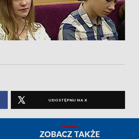
UDOSTĘPNIJ NA X
ZOBACZ TAKŻE