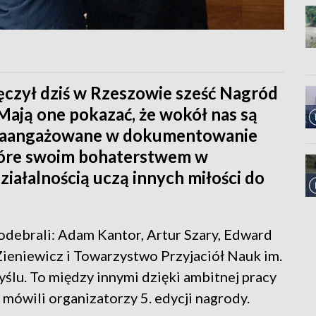
ęczył dziś w Rzeszowie sześć Nagród
ają one pokazać, że wokół nas są
ie zaangażowane w dokumentowanie
które swoim bohaterstwem w
iałalnością uczą innych miłości do
debrali: Adam Kantor, Artur Szary, Edward
ieniewicz i Towarzystwo Przyjaciół Nauk im.
ślu. To między innymi dzięki ambitnej pracy
mówili organizatorzy 5. edycji nagrody.