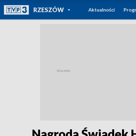
POWRÓT DO
RZESZÓW
Aktualności
Prog
TVP REGIONY
Nagroda Świadek Hi