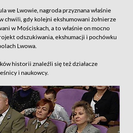
ula we Lwowie, nagroda przyznana właśnie
w chwili, gdy kolejni ekshumowani żołnierze
wani w Mościskach, a to właśnie on mocno
projekt odszukiwania, ekshumacji i pochówku
dpolach Lwowa.
 historii znaleźli się też działacze
leśnicy i naukowcy.