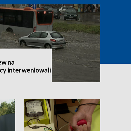
ew na
cy interweniowali