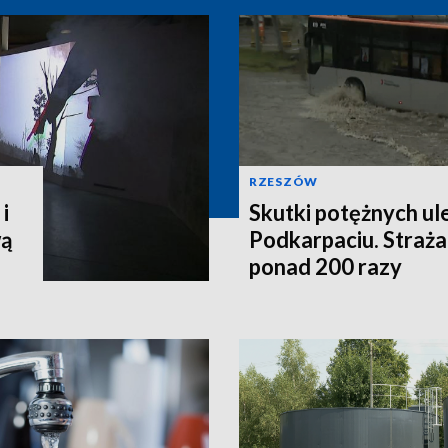
RZESZÓW
i
Skutki potężnych ul
wą
Podkarpaciu. Straża
ponad 200 razy