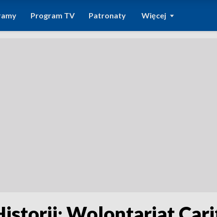
ramy
Program TV
Patronaty
Więcej
storii; Wolontariat Cari