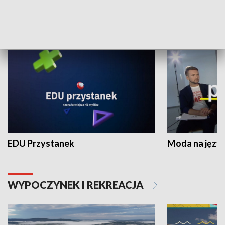
NAUKA I EDUKACJA
EDU Przystanek
Moda na język
WYPOCZYNEK I REKREACJA