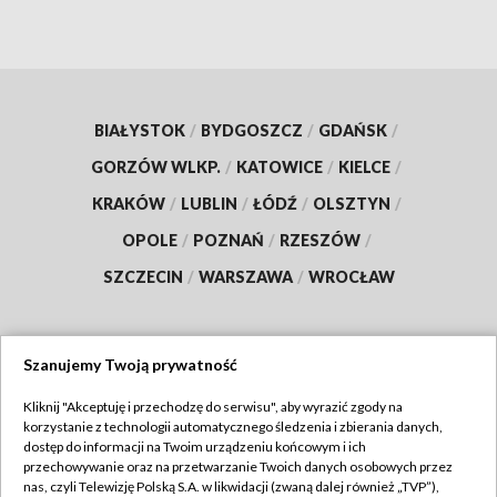
BIAŁYSTOK
/
BYDGOSZCZ
/
GDAŃSK
/
GORZÓW WLKP.
/
KATOWICE
/
KIELCE
/
KRAKÓW
/
LUBLIN
/
ŁÓDŹ
/
OLSZTYN
/
OPOLE
/
POZNAŃ
/
RZESZÓW
/
SZCZECIN
/
WARSZAWA
/
WROCŁAW
Szanujemy Twoją prywatność
Dołącz do nas:
Kliknij "Akceptuję i przechodzę do serwisu", aby wyrazić zgody na
korzystanie z technologii automatycznego śledzenia i zbierania danych,
TVP
dostęp do informacji na Twoim urządzeniu końcowym i ich
Abonament TVP
przechowywanie oraz na przetwarzanie Twoich danych osobowych przez
Regulamin TVP
nas, czyli Telewizję Polską S.A. w likwidacji (zwaną dalej również „TVP”),