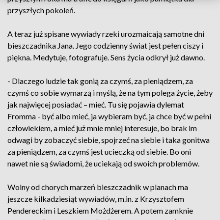
przyszłych pokoleń.
A teraz już spisane wywiady rzeki urozmaicają samotne dni
bieszczadnika Jana. Jego codzienny świat jest pełen ciszy i
piękna. Medytuje, fotografuje. Sens życia odkrył już dawno.
- Dlaczego ludzie tak gonią za czymś, za pieniądzem, za
czymś co sobie wymarzą i myślą, że na tym polega życie, żeby
jak najwięcej posiadać – mieć. Tu się pojawia dylemat
Fromma - być albo mieć, ja wybieram być, ja chce być w pełni
człowiekiem, a mieć już mnie mniej interesuje, bo brak im
odwagi by zobaczyć siebie, spojrzeć na siebie i taka gonitwa
za pieniądzem, za czymś jest ucieczką od siebie. Bo oni
nawet nie są świadomi, że uciekają od swoich problemów.
Wolny od chorych marzeń bieszczadnik w planach ma
jeszcze kilkadziesiąt wywiadów, m.in. z Krzysztofem
Pendereckim i Leszkiem Możdżerem. A potem zamknie