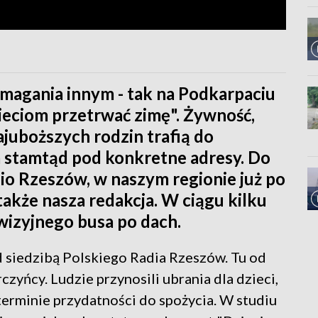
omagania innym - tak na Podkarpaciu
ieciom przetrwać zimę". Żywność,
ajuboższych rodzin trafią do
 stamtąd pod konkretne adresy. Do
dio Rzeszów, w naszym regionie już po
 także nasza redakcja. W ciągu kilku
ewizyjnego busa po dach.
d siedzibą Polskiego Radia Rzeszów. Tu od
czyńcy. Ludzie przynosili ubrania dla dzieci,
terminie przydatności do spożycia. W studiu