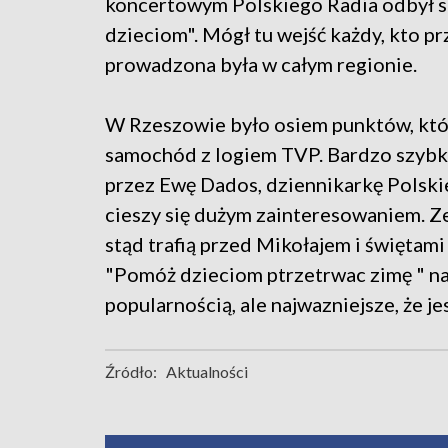
koncertowym Polskiego Radia odbył si
dzieciom". Mógł tu wejść każdy, kto pr
prowadzona była w całym regionie.
W Rzeszowie było osiem punktów, które
samochód z logiem TVP. Bardzo szybko
przez Ewę Dados, dziennikarkę Polski
cieszy się dużym zainteresowaniem. Z
stąd trafią przed Mikołajem i świętam
"Pomóż dzieciom ptrzetrwac zimę " na
popularnością, ale najwazniejsze, że je
Źródło:
Aktualności