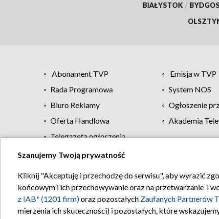
BIAŁYSTOK
/
BYDGO
OLSZTY
Abonament TVP
Emisja w TVP
Rada Programowa
System NOS
Biuro Reklamy
Ogłoszenie pr
Oferta Handlowa
Akademia Tele
Telegazeta ogłoszenia
Szanujemy Twoją prywatność
Regulamin TVP
Kliknij "Akceptuję i przechodzę do serwisu", aby wyrazić zg
końcowym i ich przechowywanie oraz na przetwarzanie Twoich
z IAB* (1201 firm)
oraz pozostałych
Zaufanych Partnerów T
mierzenia ich skuteczności) i pozostałych, które wskazujemy