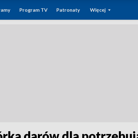
ramy
Program TV
Patronaty
Więcej
órka darów dla potrzebu