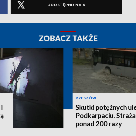
UDOSTĘPNIJ NA X
ZOBACZ TAKŻE
RZESZÓW
i
Skutki potężnych ul
wą
Podkarpaciu. Straża
ponad 200 razy