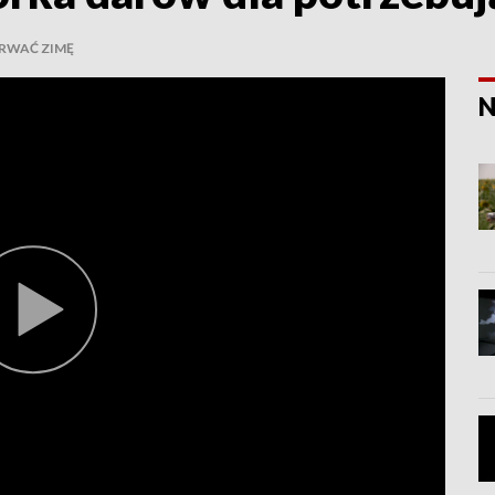
RWAĆ ZIMĘ
N