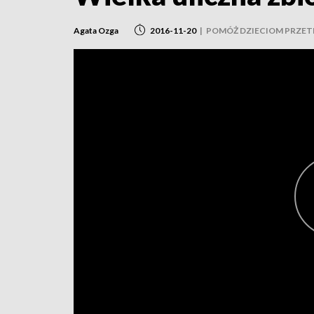
Agata Ozga
2016-11-20
|
POMÓŻ DZIECIOM PRZET