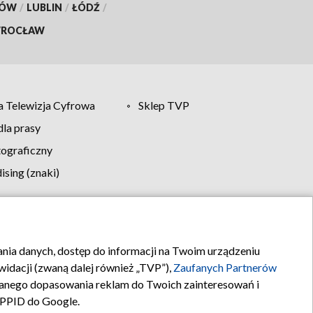
KÓW
/
LUBLIN
/
ŁÓDŹ
/
ROCŁAW
 Telewizja Cyfrowa
Sklep TVP
la prasy
tograficzny
sing (znaki)
klamy
Kontakt
rania danych, dostęp do informacji na Twoim urządzeniu
idacji (zwaną dalej również „TVP”),
Zaufanych Partnerów
anego dopasowania reklam do Twoich zainteresowań i
a PPID do Google.