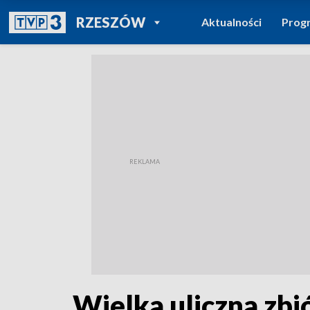
POWRÓT DO
RZESZÓW
Aktualności
Prog
TVP REGIONY
Wielka uliczna zbi