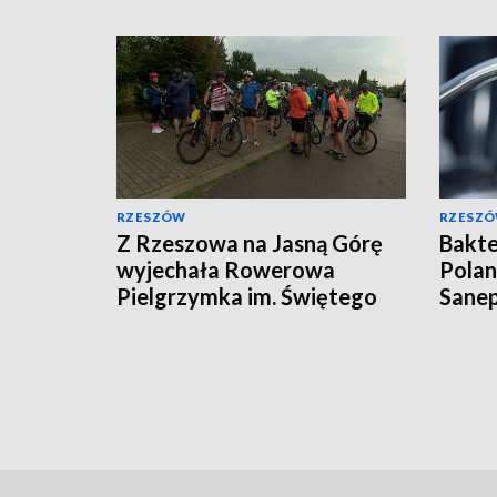
RZESZÓW
RZESZ
Z Rzeszowa na Jasną Górę
Bakte
wyjechała Rowerowa
Polan
Pielgrzymka im. Świętego
Sanep
Krzysztofa