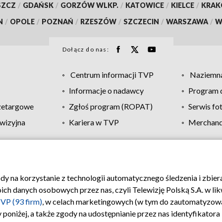
SZCZ
/
GDAŃSK
/
GORZÓW WLKP.
/
KATOWICE
/
KIELCE
/
KRA
N
/
OPOLE
/
POZNAŃ
/
RZESZÓW
/
SZCZECIN
/
WARSZAWA
/
W
Dołącz do nas:
Centrum informacji TVP
Naziemna
Informacje o nadawcy
Program d
zetargowe
Zgłoś program (ROPAT)
Serwis fo
wizyjna
Kariera w TVP
Merchandi
Polityka prywatności
Moje zgody
Pomoc
Biuro re
ody na korzystanie z technologii automatycznego śledzenia i zbie
 danych osobowych przez nas, czyli Telewizję Polską S.A. w likw
VP (93 firm)
, w celach marketingowych (w tym do zautomatyzow
 poniżej, a także zgody na udostępnianie przez nas identyfikator