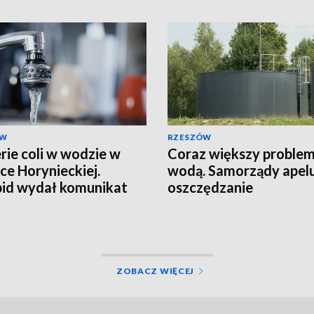
ÓW
RZESZÓW
rie coli w wodzie w
Coraz większy problem
ce Horynieckiej.
wodą. Samorządy apelu
id wydał komunikat
oszczędzanie
ZOBACZ WIĘCEJ