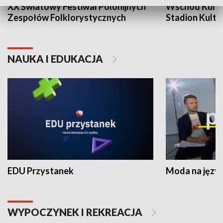
XX Światowy Festiwal Polonijnych
Wschód Kultur
Zespołów Folklorystycznych
Stadion Kultu
NAUKA I EDUKACJA
EDU Przystanek
Moda na język
WYPOCZYNEK I REKREACJA