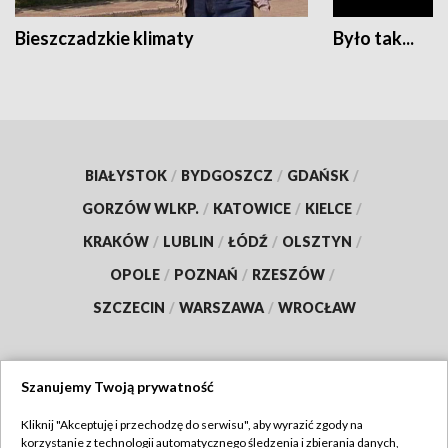
Bieszczadzkie klimaty
Było tak...
BIAŁYSTOK
/
BYDGOSZCZ
/
GDAŃSK
/
GORZÓW WLKP.
/
KATOWICE
/
KIELCE
/
KRAKÓW
/
LUBLIN
/
ŁÓDŹ
/
OLSZTYN
/
OPOLE
/
POZNAŃ
/
RZESZÓW
/
SZCZECIN
/
WARSZAWA
/
WROCŁAW
Szanujemy Twoją prywatność
Dołącz do nas:
Kliknij "Akceptuję i przechodzę do serwisu", aby wyrazić zgody na
korzystanie z technologii automatycznego śledzenia i zbierania danych,
TVP