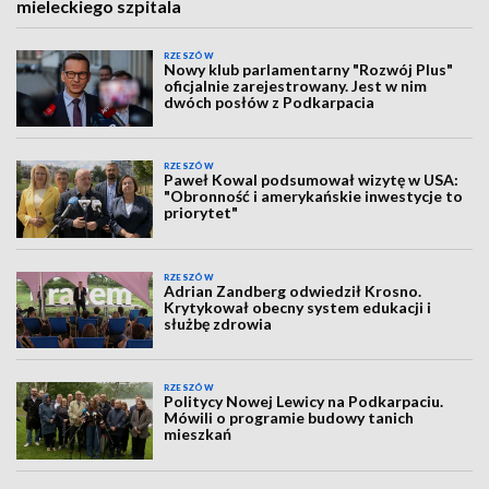
mieleckiego szpitala
RZESZÓW
Nowy klub parlamentarny "Rozwój Plus"
oficjalnie zarejestrowany. Jest w nim
dwóch posłów z Podkarpacia
RZESZÓW
Paweł Kowal podsumował wizytę w USA:
"Obronność i amerykańskie inwestycje to
priorytet"
RZESZÓW
Adrian Zandberg odwiedził Krosno.
Krytykował obecny system edukacji i
służbę zdrowia
RZESZÓW
Politycy Nowej Lewicy na Podkarpaciu.
Mówili o programie budowy tanich
mieszkań