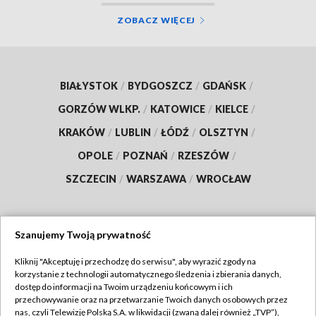
ZOBACZ WIĘCEJ
BIAŁYSTOK
/
BYDGOSZCZ
/
GDAŃSK
/
GORZÓW WLKP.
/
KATOWICE
/
KIELCE
/
KRAKÓW
/
LUBLIN
/
ŁÓDŹ
/
OLSZTYN
/
OPOLE
/
POZNAŃ
/
RZESZÓW
/
SZCZECIN
/
WARSZAWA
/
WROCŁAW
Szanujemy Twoją prywatność
Dołącz do nas:
Kliknij "Akceptuję i przechodzę do serwisu", aby wyrazić zgody na
korzystanie z technologii automatycznego śledzenia i zbierania danych,
TVP
dostęp do informacji na Twoim urządzeniu końcowym i ich
Abonament TVP
przechowywanie oraz na przetwarzanie Twoich danych osobowych przez
Regulamin TVP
nas, czyli Telewizję Polską S.A. w likwidacji (zwaną dalej również „TVP”),