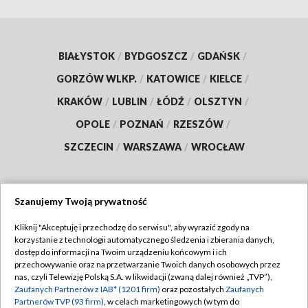
BIAŁYSTOK
/
BYDGOSZCZ
/
GDAŃSK
/
GORZÓW WLKP.
/
KATOWICE
/
KIELCE
/
KRAKÓW
/
LUBLIN
/
ŁÓDŹ
/
OLSZTYN
/
OPOLE
/
POZNAŃ
/
RZESZÓW
/
SZCZECIN
/
WARSZAWA
/
WROCŁAW
Szanujemy Twoją prywatność
Dołącz do nas:
Kliknij "Akceptuję i przechodzę do serwisu", aby wyrazić zgody na
korzystanie z technologii automatycznego śledzenia i zbierania danych,
TVP
dostęp do informacji na Twoim urządzeniu końcowym i ich
Abonament TVP
przechowywanie oraz na przetwarzanie Twoich danych osobowych przez
Regulamin TVP
nas, czyli Telewizję Polską S.A. w likwidacji (zwaną dalej również „TVP”),
Emisja w TVP
Polityka prywatności
Zaufanych Partnerów z IAB* (1201 firm)
oraz pozostałych
Zaufanych
Partnerów TVP (93 firm)
, w celach marketingowych (w tym do