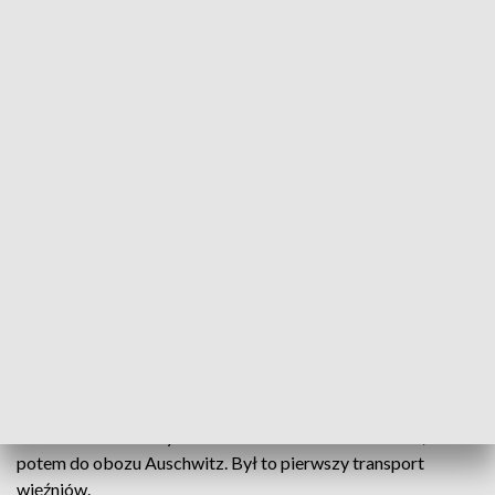
Szpunar
W Rzeszowie odbył się pogrzeb Stanisława
Szpunara - więźnia pierwszego transportu do
obozu koncentracyjnego w Auschwitz. Stanisław
Szpunar przeżył 93 lata.
Stanisław Szpunar został aresztowany razem z
czterdziestoma innymi licealistami i studentami, 14 czerwca
1940 roku zostali wywiezieni z Rzeszowa do Tarnowa, a
potem do obozu Auschwitz. Był to pierwszy transport
więźniów.