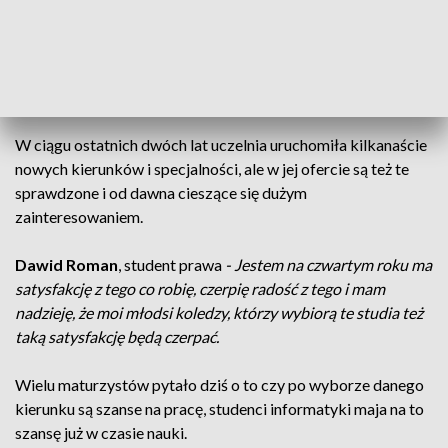
Małgorzata Król
, studentka elektroradiologii
- Możemy
pracować przy robieniu zdjęć rentgenowskich, wykonywaniu
rezonansu magnetycznego, tomografii komputerowej, ale
również na lotniskach przy prześwietlaniu bagaży i tego typu
rzeczy.
W ciągu ostatnich dwóch lat uczelnia uruchomiła kilkanaście
nowych kierunków i specjalności, ale w jej ofercie są też te
sprawdzone i od dawna cieszące się dużym
zainteresowaniem.
Dawid Roman
, student prawa
- Jestem na czwartym roku ma
satysfakcję z tego co robię, czerpię radość z tego i mam
nadzieję, że moi młodsi koledzy, którzy wybiorą te studia też
taką satysfakcję będą czerpać.
Wielu maturzystów pytało dziś o to czy po wyborze danego
kierunku są szanse na pracę, studenci informatyki maja na to
szansę już w czasie nauki.