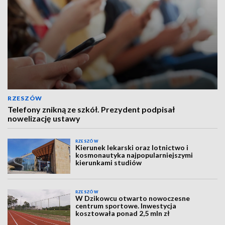
RZESZÓW
Telefony znikną ze szkół. Prezydent podpisał
nowelizację ustawy
RZESZÓW
Kierunek lekarski oraz lotnictwo i
kosmonautyka najpopularniejszymi
kierunkami studiów
RZESZÓW
W Dzikowcu otwarto nowoczesne
centrum sportowe. Inwestycja
kosztowała ponad 2,5 mln zł