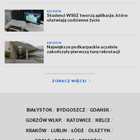
RZESZÓW
Studenci WSIiZ tworzą aplikacje, które
ułatwiają codzienne życie
RZESZÓW
Największe podkarpackie uczelnie
zakończyły pierwszą turę rekrutacji
ZOBACZ WIĘCEJ
BIAŁYSTOK
/
BYDGOSZCZ
/
GDAŃSK
/
GORZÓW WLKP.
/
KATOWICE
/
KIELCE
/
KRAKÓW
/
LUBLIN
/
ŁÓDŹ
/
OLSZTYN
/