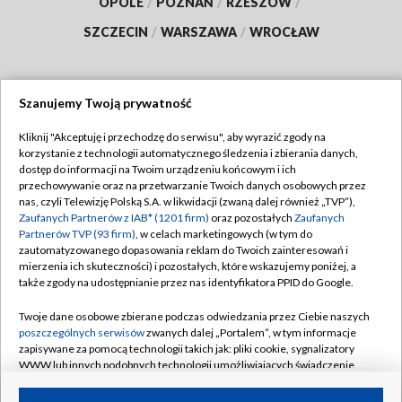
OPOLE
/
POZNAŃ
/
RZESZÓW
/
SZCZECIN
/
WARSZAWA
/
WROCŁAW
Szanujemy Twoją prywatność
Dołącz do nas:
Kliknij "Akceptuję i przechodzę do serwisu", aby wyrazić zgody na
korzystanie z technologii automatycznego śledzenia i zbierania danych,
TVP
dostęp do informacji na Twoim urządzeniu końcowym i ich
Abonament TVP
przechowywanie oraz na przetwarzanie Twoich danych osobowych przez
Regulamin TVP
nas, czyli Telewizję Polską S.A. w likwidacji (zwaną dalej również „TVP”),
Emisja w TVP
Polityka prywatności
Zaufanych Partnerów z IAB* (1201 firm)
oraz pozostałych
Zaufanych
Partnerów TVP (93 firm)
, w celach marketingowych (w tym do
Centrum informacji TVP
Moje zgody
zautomatyzowanego dopasowania reklam do Twoich zainteresowań i
mierzenia ich skuteczności) i pozostałych, które wskazujemy poniżej, a
Naziemna Telewizja Cyfrowa
Pomoc
także zgody na udostępnianie przez nas identyfikatora PPID do Google.
Sklep TVP
Biuro reklamy
Twoje dane osobowe zbierane podczas odwiedzania przez Ciebie naszych
Rada Programowa
Kontakt
poszczególnych serwisów
zwanych dalej „Portalem”, w tym informacje
zapisywane za pomocą technologii takich jak: pliki cookie, sygnalizatory
System NOS
WWW lub innych podobnych technologii umożliwiających świadczenie
dopasowanych i bezpiecznych usług, personalizację treści oraz reklam,
Informacje o nadawcy
Kanały
udostępnianie funkcji mediów społecznościowych oraz analizowanie