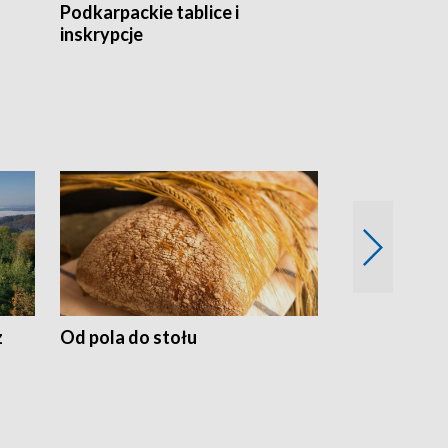
Podkarpackie tablice i
Szlakiem arc
inskrypcje
drewnianej
z
Od pola do stołu
50 lat ochro
przyrodnicz
Zachodnich