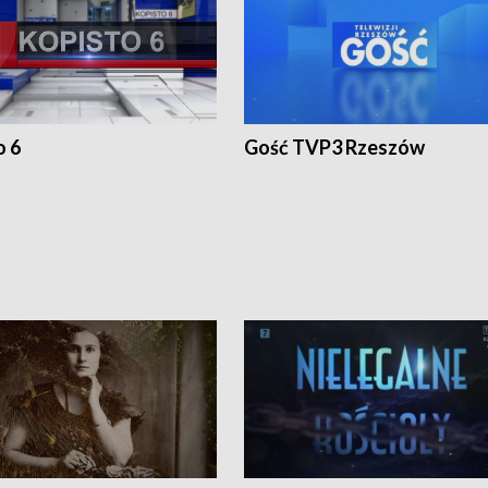
o 6
Gość TVP3 Rzeszów