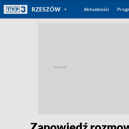
POWRÓT DO
RZESZÓW
Aktualności
Prog
TVP REGIONY
Zapowiedź rozmo