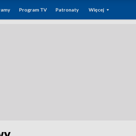
ramy
Program TV
Patronaty
Więcej
wy