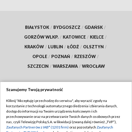
BIAŁYSTOK
/
BYDGOSZCZ
/
GDAŃSK
/
GORZÓW WLKP.
/
KATOWICE
/
KIELCE
/
KRAKÓW
/
LUBLIN
/
ŁÓDŹ
/
OLSZTYN
/
OPOLE
/
POZNAŃ
/
RZESZÓW
/
SZCZECIN
/
WARSZAWA
/
WROCŁAW
Szanujemy Twoją prywatność
Dołącz do nas:
Kliknij "Akceptuję i przechodzę do serwisu", aby wyrazić zgody na
korzystanie z technologii automatycznego śledzenia i zbierania danych,
TVP
dostęp do informacji na Twoim urządzeniu końcowym i ich
Abonament TVP
przechowywanie oraz na przetwarzanie Twoich danych osobowych przez
Regulamin TVP
nas, czyli Telewizję Polską S.A. w likwidacji (zwaną dalej również „TVP”),
Emisja w TVP
Polityka prywatności
Zaufanych Partnerów z IAB* (1201 firm)
oraz pozostałych
Zaufanych