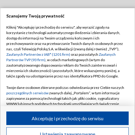
Szanujemy Twoją prywatność
Dołącz do nas:
Kliknij "Akceptuję i przechodzę do serwisu", aby wyrazić zgody na
korzystanie z technologii automatycznego śledzenia i zbierania danych,
TVP
dostęp do informacji na Twoim urządzeniu końcowym i ich
Abonament TVP
przechowywanie oraz na przetwarzanie Twoich danych osobowych przez
Regulamin TVP
nas, czyli Telewizję Polską S.A. w likwidacji (zwaną dalej również „TVP”),
Emisja w TVP
Polityka prywatności
Zaufanych Partnerów z IAB* (1201 firm)
oraz pozostałych
Zaufanych
Partnerów TVP (93 firm)
, w celach marketingowych (w tym do
Centrum informacji TVP
Moje zgody
zautomatyzowanego dopasowania reklam do Twoich zainteresowań i
mierzenia ich skuteczności) i pozostałych, które wskazujemy poniżej, a
Naziemna Telewizja Cyfrowa
Pomoc
także zgody na udostępnianie przez nas identyfikatora PPID do Google.
Sklep TVP
Biuro reklamy
Twoje dane osobowe zbierane podczas odwiedzania przez Ciebie naszych
Rada Programowa
Kontakt
poszczególnych serwisów
zwanych dalej „Portalem”, w tym informacje
zapisywane za pomocą technologii takich jak: pliki cookie, sygnalizatory
System NOS
WWW lub innych podobnych technologii umożliwiających świadczenie
dopasowanych i bezpiecznych usług, personalizację treści oraz reklam,
Informacje o nadawcy
Kanały
udostępnianie funkcji mediów społecznościowych oraz analizowanie
Akceptuję i przechodzę do serwisu
ruchu w Internecie.
Program dla prasy
©2026 Telewizja Polska S.A. w likwidacji
Biuro Reklamy
Twoje dane osobowe zbierane podczas odwiedzania przez Ciebie
Ustawienia zaawansowane