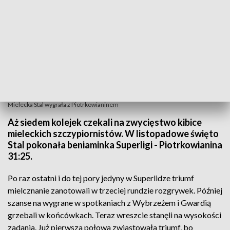
Mielecka Stal wygrała z Piotrkowianinem
Aż siedem kolejek czekali na zwycięstwo kibice
mieleckich szczypiornistów. W listopadowe święto
Stal pokonała beniaminka Superligi - Piotrkowianina
31:25.
Po raz ostatni i do tej pory jedyny w Superlidze triumf
mielcznanie zanotowali w trzeciej rundzie rozgrywek. Później
szanse na wygrane w spotkaniach z Wybrzeżem i Gwardią
grzebali w końcówkach. Teraz wreszcie stanęli na wysokości
zadania. Już pierwsza połowa zwiastowała triumf, bo