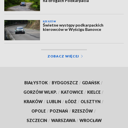
na drogach Podkarpacia
RZESZÓW
Świetne występy podkarpackich
kierowców w Wyścigu Banovce
ZOBACZ WIĘCEJ
BIAŁYSTOK
/
BYDGOSZCZ
/
GDAŃSK
/
GORZÓW WLKP.
/
KATOWICE
/
KIELCE
/
KRAKÓW
/
LUBLIN
/
ŁÓDŹ
/
OLSZTYN
/
OPOLE
/
POZNAŃ
/
RZESZÓW
/
SZCZECIN
/
WARSZAWA
/
WROCŁAW