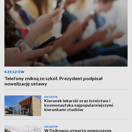
RZESZÓW
Telefony znikną ze szkół. Prezydent podpisał
nowelizację ustawy
RZESZÓW
Kierunek lekarski oraz lotnictwo i
kosmonautyka najpopularniejszymi
kierunkami studiów
RZESZÓW
W Dzikowcu otwarto nowoczesne