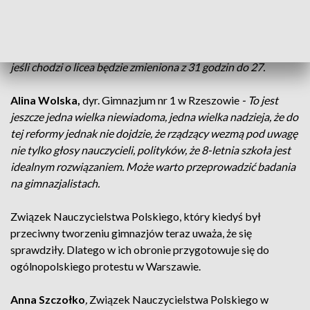
Dorota Janusz,
nauczycielka Gimnazjum nr 1 w Rzeszowie
-
My nie wiemy tak naprawdę co nas czeka, jaka będzie siatka
godzin, czy będziemy mieć pracę, czy dzieci nie będą się uczyć
do późnych godzin wieczornych, a już wiemy, że siatka godzin
jeśli chodzi o licea będzie zmieniona z 31 godzin do 27.
Alina Wolska,
dyr. Gimnazjum nr 1 w Rzeszowie
- To jest
jeszcze jedna wielka niewiadoma, jedna wielka nadzieja, że do
tej reformy jednak nie dojdzie, że rządzący wezmą pod uwagę
nie tylko głosy nauczycieli, polityków, że 8-letnia szkoła jest
idealnym rozwiązaniem. Może warto przeprowadzić badania
na gimnazjalistach.
Związek Nauczycielstwa Polskiego, który kiedyś był
przeciwny tworzeniu gimnazjów teraz uważa, że się
sprawdziły. Dlatego w ich obronie przygotowuje się do
ogólnopolskiego protestu w Warszawie.
Anna Szczołko
,
Związek Nauczycielstwa Polskiego w