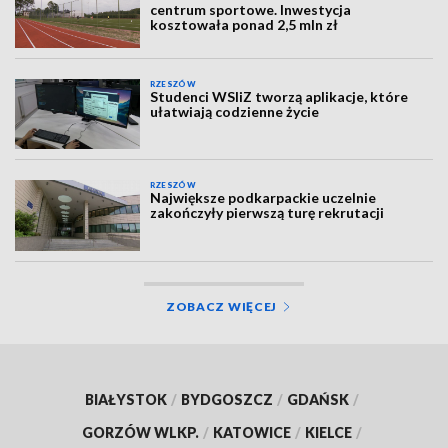
centrum sportowe. Inwestycja
kosztowała ponad 2,5 mln zł
RZESZÓW
Studenci WSIiZ tworzą aplikacje, które
ułatwiają codzienne życie
RZESZÓW
Największe podkarpackie uczelnie
zakończyły pierwszą turę rekrutacji
ZOBACZ WIĘCEJ
BIAŁYSTOK
/
BYDGOSZCZ
/
GDAŃSK
/
GORZÓW WLKP.
/
KATOWICE
/
KIELCE
/