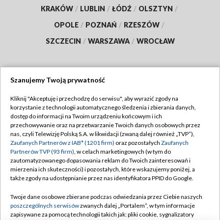
KRAKÓW
/
LUBLIN
/
ŁÓDŹ
/
OLSZTYN
/
OPOLE
/
POZNAŃ
/
RZESZÓW
/
SZCZECIN
/
WARSZAWA
/
WROCŁAW
Szanujemy Twoją prywatność
Dołącz do nas:
Kliknij "Akceptuję i przechodzę do serwisu", aby wyrazić zgody na
korzystanie z technologii automatycznego śledzenia i zbierania danych,
TVP
dostęp do informacji na Twoim urządzeniu końcowym i ich
Abonament TVP
przechowywanie oraz na przetwarzanie Twoich danych osobowych przez
Regulamin TVP
nas, czyli Telewizję Polską S.A. w likwidacji (zwaną dalej również „TVP”),
Emisja w TVP
Polityka prywatności
Zaufanych Partnerów z IAB* (1201 firm)
oraz pozostałych
Zaufanych
Partnerów TVP (93 firm)
, w celach marketingowych (w tym do
Centrum informacji TVP
Moje zgody
zautomatyzowanego dopasowania reklam do Twoich zainteresowań i
mierzenia ich skuteczności) i pozostałych, które wskazujemy poniżej, a
Naziemna Telewizja Cyfrowa
Pomoc
także zgody na udostępnianie przez nas identyfikatora PPID do Google.
Sklep TVP
Biuro reklamy
Twoje dane osobowe zbierane podczas odwiedzania przez Ciebie naszych
Rada Programowa
Kontakt
poszczególnych serwisów
zwanych dalej „Portalem”, w tym informacje
zapisywane za pomocą technologii takich jak: pliki cookie, sygnalizatory
System NOS