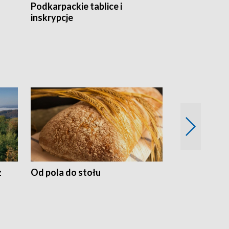
Podkarpackie tablice i
Szlakiem arc
inskrypcje
drewnianej
z
Od pola do stołu
50 lat ochro
przyrodnicz
Zachodnich