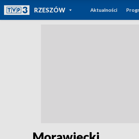
POWRÓT DO
RZESZÓW
Aktualności
Prog
TVP REGIONY
Morawiecki