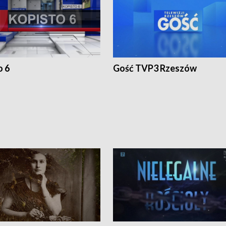
o 6
Gość TVP3 Rzeszów