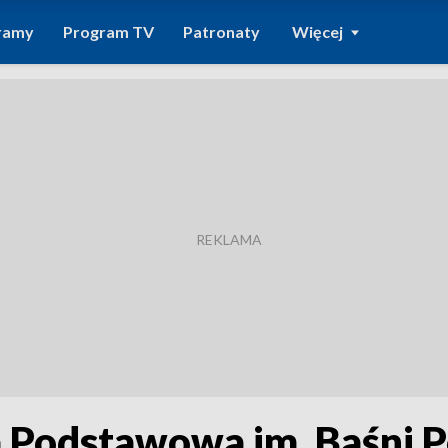
ramy
Program TV
Patronaty
Więcej
 Podstawowa im. Baśni P