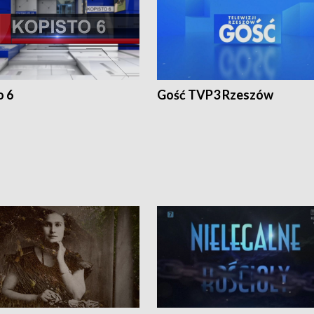
o 6
Gość TVP3 Rzeszów