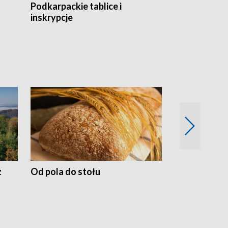
Podkarpackie tablice i
Szlakiem arc
inskrypcje
drewnianej
z
Od pola do stołu
50 lat ochro
przyrodnicz
Zachodnich