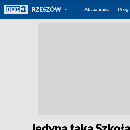
POWRÓT DO
RZESZÓW
Aktualności
Prog
TVP REGIONY
Jedyna taka Szkoła