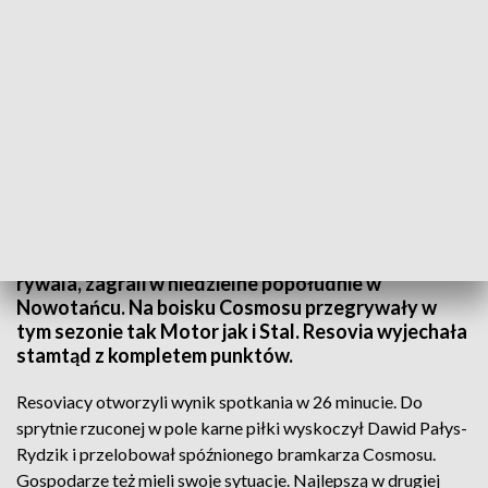
Resovia z kompletem punktów po meczu w Nowotańcu
Piłkarze Resovii znając rezultat meczu lokalnego
rywala, zagrali w niedzielne popołudnie w
Nowotańcu. Na boisku Cosmosu przegrywały w
tym sezonie tak Motor jak i Stal. Resovia wyjechała
stamtąd z kompletem punktów.
Resoviacy otworzyli wynik spotkania w 26 minucie. Do
sprytnie rzuconej w pole karne piłki wyskoczył Dawid Pałys-
Rydzik i przelobował spóźnionego bramkarza Cosmosu.
Gospodarze też mieli swoje sytuacje. Najlepszą w drugiej