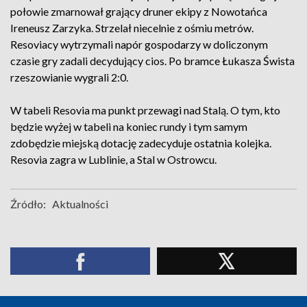
połowie zmarnował grający druner ekipy z Nowotańca
Ireneusz Zarzyka. Strzelał niecelnie z ośmiu metrów.
Resoviacy wytrzymali napór gospodarzy w doliczonym
czasie gry zadali decydujący cios. Po bramce Łukasza Śwista
rzeszowianie wygrali 2:0.
W tabeli Resovia ma punkt przewagi nad Stalą. O tym, kto
będzie wyżej w tabeli na koniec rundy i tym samym
zdobędzie miejską dotację zadecyduje ostatnia kolejka.
Resovia zagra w Lublinie, a Stal w Ostrowcu.
Źródło:
Aktualności