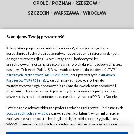
OPOLE
/
POZNAŃ
/
RZESZÓW
/
SZCZECIN
/
WARSZAWA
/
WROCŁAW
Szanujemy Twoją prywatność
Dołącz do nas:
Kliknij "Akceptuję i przechodzę do serwisu", aby wyrazić zgody na
korzystanie z technologii automatycznego śledzenia i zbierania danych,
TVP
dostęp do informacji na Twoim urządzeniu końcowym i ich
Abonament TVP
przechowywanie oraz na przetwarzanie Twoich danych osobowych przez
Regulamin TVP
nas, czyli Telewizję Polską S.A. w likwidacji (zwaną dalej również „TVP”),
Emisja w TVP
Polityka prywatności
Zaufanych Partnerów z IAB* (1201 firm)
oraz pozostałych
Zaufanych
Partnerów TVP (93 firm)
, w celach marketingowych (w tym do
Centrum informacji TVP
Moje zgody
zautomatyzowanego dopasowania reklam do Twoich zainteresowań i
mierzenia ich skuteczności) i pozostałych, które wskazujemy poniżej, a
Naziemna Telewizja Cyfrowa
Pomoc
także zgody na udostępnianie przez nas identyfikatora PPID do Google.
Sklep TVP
Biuro reklamy
Twoje dane osobowe zbierane podczas odwiedzania przez Ciebie naszych
Rada Programowa
Kontakt
poszczególnych serwisów
zwanych dalej „Portalem”, w tym informacje
zapisywane za pomocą technologii takich jak: pliki cookie, sygnalizatory
System NOS
WWW lub innych podobnych technologii umożliwiających świadczenie
dopasowanych i bezpiecznych usług, personalizację treści oraz reklam,
Informacje o nadawcy
Kanały