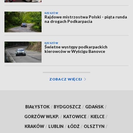
RZESZÓW
Rajdowe mistrzostwa Polski - piąta runda
na drogach Podkarpacia
RZESZÓW
Świetne występy podkarpackich
kierowców w Wyścigu Banovce
ZOBACZ WIĘCEJ
BIAŁYSTOK
/
BYDGOSZCZ
/
GDAŃSK
/
GORZÓW WLKP.
/
KATOWICE
/
KIELCE
/
KRAKÓW
/
LUBLIN
/
ŁÓDŹ
/
OLSZTYN
/