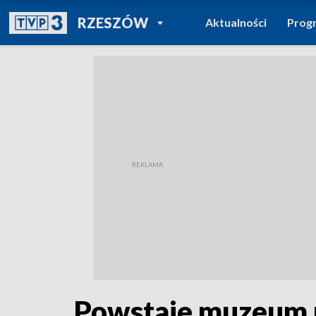
POWRÓT DO
RZESZÓW
Aktualności
Prog
TVP REGIONY
Powstaje muzeum p