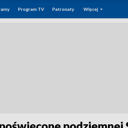
ramy
Program TV
Patronaty
Więcej
oświęcone podziemnej S