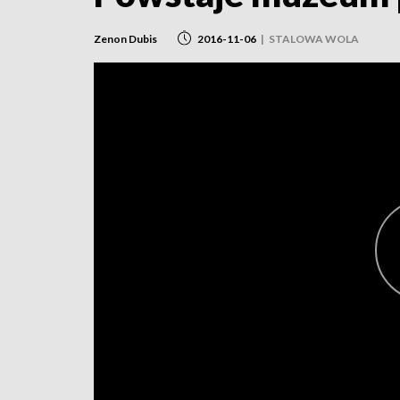
Zenon Dubis
2016-11-06
|
STALOWA WOLA