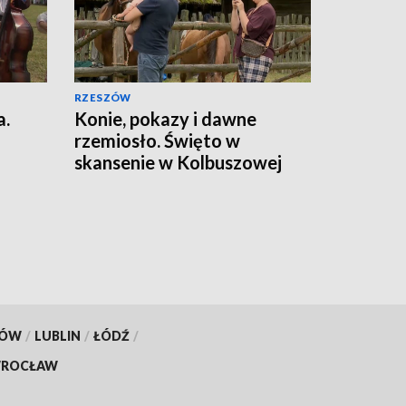
RZESZÓW
a.
Konie, pokazy i dawne
rzemiosło. Święto w
skansenie w Kolbuszowej
KÓW
/
LUBLIN
/
ŁÓDŹ
/
ROCŁAW