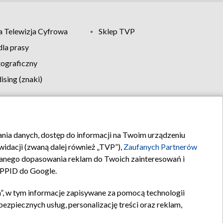
 Telewizja Cyfrowa
Sklep TVP
la prasy
tograficzny
sing (znaki)
klamy
Kontakt
rania danych, dostęp do informacji na Twoim urządzeniu
idacji (zwaną dalej również „TVP”),
Zaufanych Partnerów
anego dopasowania reklam do Twoich zainteresowań i
a PPID do Google.
”, w tym informacje zapisywane za pomocą technologii
zpiecznych usług, personalizację treści oraz reklam,