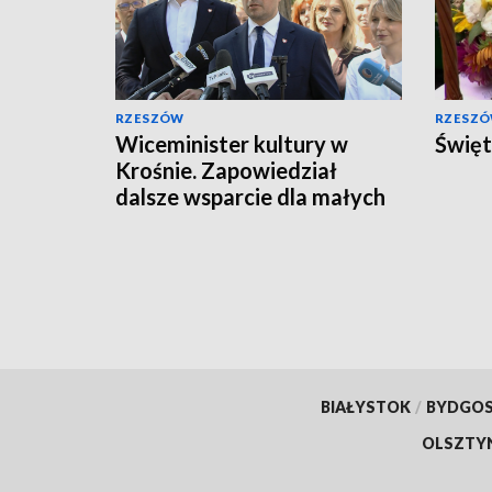
RZESZÓW
RZESZ
Wiceminister kultury w
Święt
Krośnie. Zapowiedział
dalsze wsparcie dla małych
miejscowości
BIAŁYSTOK
/
BYDGO
OLSZTY