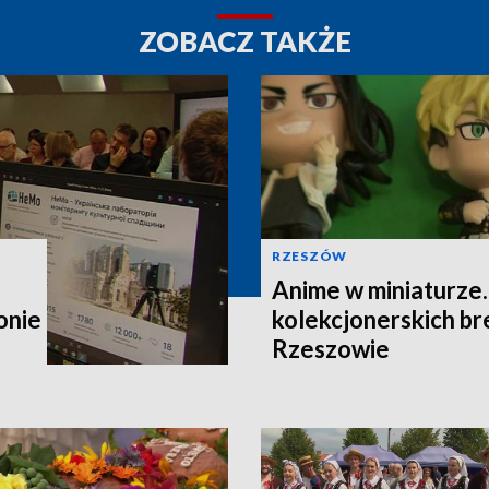
ZOBACZ TAKŻE
RZESZÓW
Anime w miniaturze
onie
kolekcjonerskich b
Rzeszowie