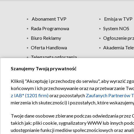
Abonament TVP
Emisja w TVP
Rada Programowa
System NOS
Biuro Reklamy
Ogłoszenie pr
Oferta Handlowa
Akademia Tele
Telegazeta ogłoszenia
Szanujemy Twoją prywatność
Regulamin TVP
Kliknij "Akceptuję i przechodzę do serwisu", aby wyrazić zg
końcowym i ich przechowywanie oraz na przetwarzanie Twoich
z IAB* (1201 firm)
oraz pozostałych
Zaufanych Partnerów T
mierzenia ich skuteczności) i pozostałych, które wskazujemy
Twoje dane osobowe zbierane podczas odwiedzania przez 
takich jak: pliki cookie, sygnalizatory WWW lub innych pod
udostępnianie funkcji mediów społecznościowych oraz anali