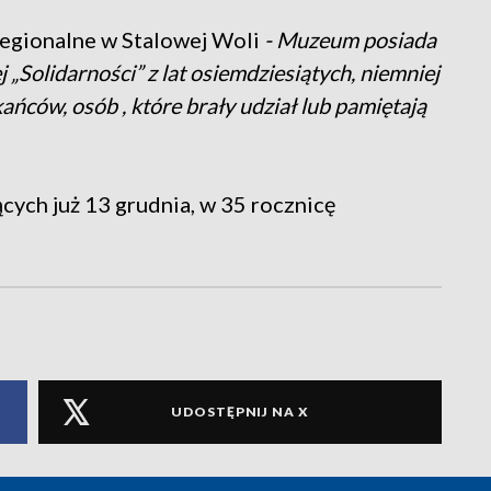
egionalne w Stalowej Woli
- Muzeum posiada
„Solidarności” z lat osiemdziesiątych, niemniej
ańców, osób , które brały udział lub pamiętają
ych już 13 grudnia, w 35 rocznicę
UDOSTĘPNIJ NA X