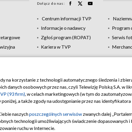
Dołącz do nas:
Centrum informacji TVP
Naziemna
Informacje o nadawcy
Program d
zetargowe
Zgłoś program (ROPAT)
Serwis fo
wizyjna
Kariera w TVP
Merchandi
Polityka prywatności
Moje zgody
Pomoc
Biuro re
ody na korzystanie z technologii automatycznego śledzenia i zbie
 danych osobowych przez nas, czyli Telewizję Polską S.A. w likw
VP (93 firm)
, w celach marketingowych (w tym do zautomatyzow
 poniżej, a także zgody na udostępnianie przez nas identyfikator
Ciebie naszych
poszczególnych serwisów
zwanych dalej „Portalem
obnych technologii umożliwiających świadczenie dopasowanych i be
zowanie ruchu w Internecie.