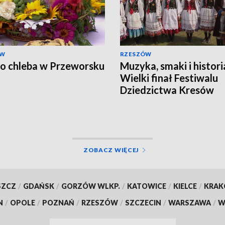
ÓW
RZESZÓW
o chleba w Przeworsku
Muzyka, smaki i histori
Wielki finał Festiwalu
Dziedzictwa Kresów
ZOBACZ WIĘCEJ
SZCZ
/
GDAŃSK
/
GORZÓW WLKP.
/
KATOWICE
/
KIELCE
/
KRA
N
/
OPOLE
/
POZNAŃ
/
RZESZÓW
/
SZCZECIN
/
WARSZAWA
/
W