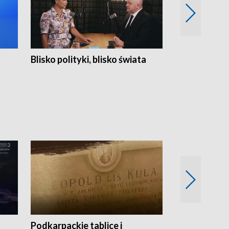
Blisko polityki, blisko świata
Popołudnie 
Podkarpackie tablice i
Szlakiem arc