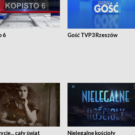
o 6
Gość TVP3 Rzeszów
ycie... cały świat
Nielegalne kościoły