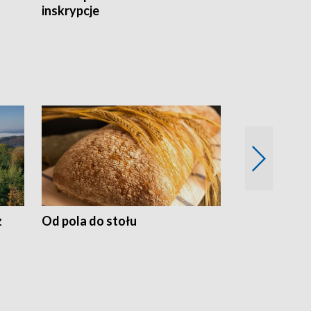
inskrypcje
drewnianej
z
Od pola do stołu
50 lat ochro
przyrodnicz
Zachodnich