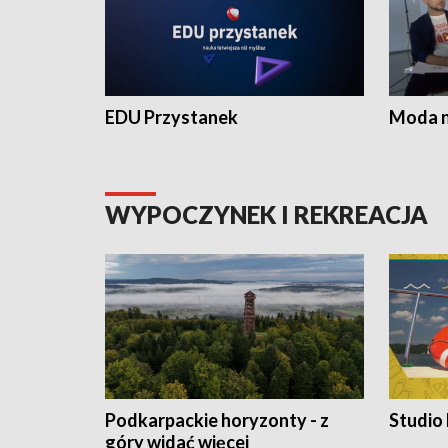
EDU Przystanek
Moda na
WYPOCZYNEK I REKREACJA
Podkarpackie horyzonty - z
Studio
góry widać więcej