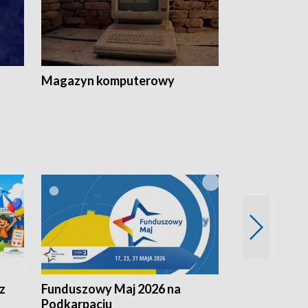
Magazyn komputerowy
z
Funduszowy Maj 2026 na
Podkarpacki
Podkarpaciu
kulinarne z h