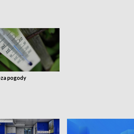
za pogody