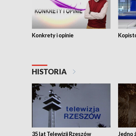
Konkrety i opinie
Kopist
HISTORIA
35 lat Telewizji Rzeszów
Jedno ż