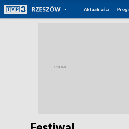
POWRÓT DO
RZESZÓW
Aktualności
Prog
TVP REGIONY
Festiwal