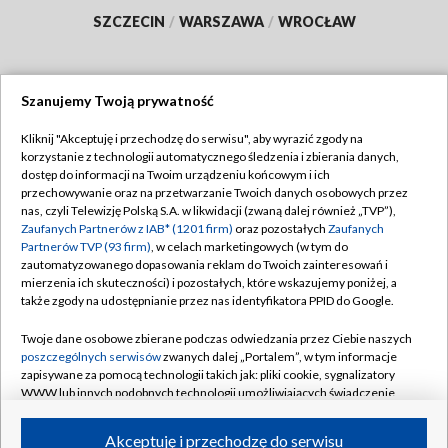
SZCZECIN
/
WARSZAWA
/
WROCŁAW
Szanujemy Twoją prywatność
Dołącz do nas:
Kliknij "Akceptuję i przechodzę do serwisu", aby wyrazić zgody na
korzystanie z technologii automatycznego śledzenia i zbierania danych,
TVP
dostęp do informacji na Twoim urządzeniu końcowym i ich
Abonament TVP
przechowywanie oraz na przetwarzanie Twoich danych osobowych przez
Regulamin TVP
nas, czyli Telewizję Polską S.A. w likwidacji (zwaną dalej również „TVP”),
Emisja w TVP
Polityka prywatności
Zaufanych Partnerów z IAB* (1201 firm)
oraz pozostałych
Zaufanych
Partnerów TVP (93 firm)
, w celach marketingowych (w tym do
Centrum informacji TVP
Moje zgody
zautomatyzowanego dopasowania reklam do Twoich zainteresowań i
mierzenia ich skuteczności) i pozostałych, które wskazujemy poniżej, a
Naziemna Telewizja Cyfrowa
Pomoc
także zgody na udostępnianie przez nas identyfikatora PPID do Google.
Sklep TVP
Biuro reklamy
Twoje dane osobowe zbierane podczas odwiedzania przez Ciebie naszych
Rada Programowa
Kontakt
poszczególnych serwisów
zwanych dalej „Portalem”, w tym informacje
zapisywane za pomocą technologii takich jak: pliki cookie, sygnalizatory
System NOS
WWW lub innych podobnych technologii umożliwiających świadczenie
dopasowanych i bezpiecznych usług, personalizację treści oraz reklam,
Informacje o nadawcy
Kanały
udostępnianie funkcji mediów społecznościowych oraz analizowanie
Akceptuję i przechodzę do serwisu
ruchu w Internecie.