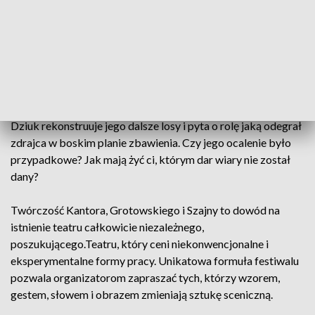
szwedzkiego pisarza Para Lagerkvista potwierdził swoją
markę. Spektakl Barabasz wprowadził widzów w klimat
twórczości ich ekscentrycznego patrona. Zaproponował
widzom chwilę refleksji i teatralnego oddechu.
Spektakl opowiadający historię biblijnego Barabasza
nawiązuje do tradycji teatru misteryjnego. Reżyser Andrzej
Dziuk rekonstruuje jego dalsze losy i pyta o rolę jaką odegrał
zdrajca w boskim planie zbawienia. Czy jego ocalenie było
przypadkowe? Jak mają żyć ci, którym dar wiary nie został
dany?
Twórczość Kantora, Grotowskiego i Szajny to dowód na
istnienie teatru całkowicie niezależnego,
poszukującego.Teatru, który ceni niekonwencjonalne i
eksperymentalne formy pracy. Unikatowa formuła festiwalu
pozwala organizatorom zapraszać tych, którzy wzorem,
gestem, słowem i obrazem zmieniają sztukę sceniczną.