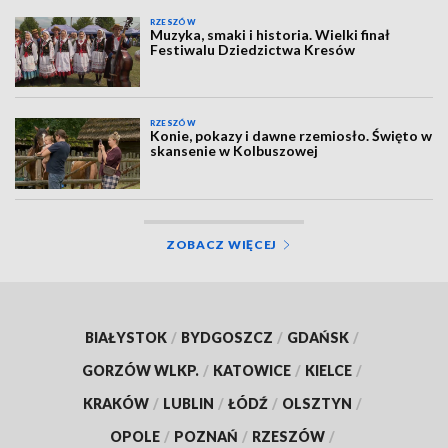
RZESZÓW
Muzyka, smaki i historia. Wielki finał
Festiwalu Dziedzictwa Kresów
RZESZÓW
Konie, pokazy i dawne rzemiosło. Święto w
skansenie w Kolbuszowej
ZOBACZ WIĘCEJ
BIAŁYSTOK
/
BYDGOSZCZ
/
GDAŃSK
/
GORZÓW WLKP.
/
KATOWICE
/
KIELCE
/
KRAKÓW
/
LUBLIN
/
ŁÓDŹ
/
OLSZTYN
/
OPOLE
/
POZNAŃ
/
RZESZÓW
/