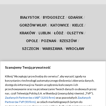
BIAŁYSTOK
/
BYDGOSZCZ
/
GDAŃSK
/
GORZÓW WLKP.
/
KATOWICE
/
KIELCE
/
KRAKÓW
/
LUBLIN
/
ŁÓDŹ
/
OLSZTYN
/
OPOLE
/
POZNAŃ
/
RZESZÓW
/
SZCZECIN
/
WARSZAWA
/
WROCŁAW
Szanujemy Twoją prywatność
Dołącz do nas:
Kliknij "Akceptuję i przechodzę do serwisu", aby wyrazić zgody na
korzystanie z technologii automatycznego śledzenia i zbierania danych,
TVP
dostęp do informacji na Twoim urządzeniu końcowym i ich
Abonament TVP
przechowywanie oraz na przetwarzanie Twoich danych osobowych przez
Regulamin TVP
nas, czyli Telewizję Polską S.A. w likwidacji (zwaną dalej również „TVP”),
Emisja w TVP
Polityka prywatności
Zaufanych Partnerów z IAB* (1201 firm)
oraz pozostałych
Zaufanych
Partnerów TVP (93 firm)
, w celach marketingowych (w tym do
Centrum informacji TVP
Moje zgody