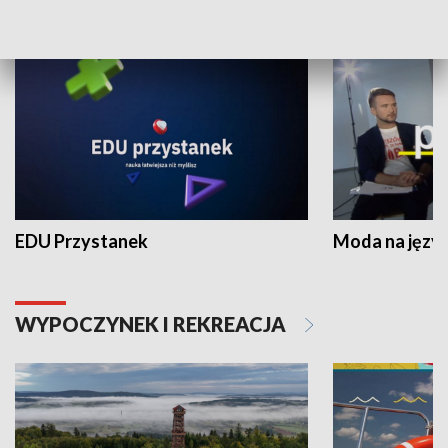
NAUKA I EDUKACJA
EDU Przystanek
Moda na język
WYPOCZYNEK I REKREACJA