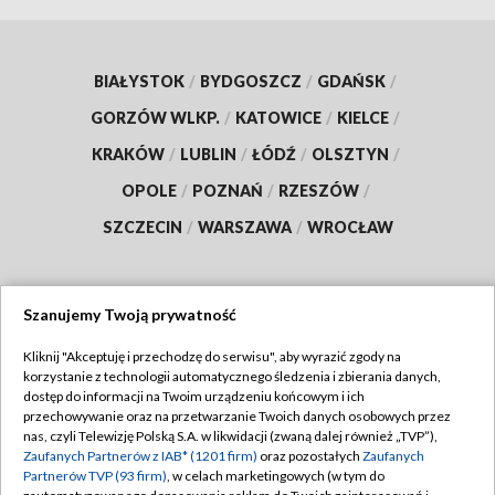
BIAŁYSTOK
/
BYDGOSZCZ
/
GDAŃSK
/
GORZÓW WLKP.
/
KATOWICE
/
KIELCE
/
KRAKÓW
/
LUBLIN
/
ŁÓDŹ
/
OLSZTYN
/
OPOLE
/
POZNAŃ
/
RZESZÓW
/
SZCZECIN
/
WARSZAWA
/
WROCŁAW
Szanujemy Twoją prywatność
Dołącz do nas:
Kliknij "Akceptuję i przechodzę do serwisu", aby wyrazić zgody na
korzystanie z technologii automatycznego śledzenia i zbierania danych,
TVP
dostęp do informacji na Twoim urządzeniu końcowym i ich
Abonament TVP
przechowywanie oraz na przetwarzanie Twoich danych osobowych przez
Regulamin TVP
nas, czyli Telewizję Polską S.A. w likwidacji (zwaną dalej również „TVP”),
Emisja w TVP
Polityka prywatności
Zaufanych Partnerów z IAB* (1201 firm)
oraz pozostałych
Zaufanych
Partnerów TVP (93 firm)
, w celach marketingowych (w tym do
Centrum informacji TVP
Moje zgody