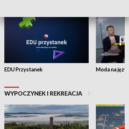
NAUKA I EDUKACJA
EDU Przystanek
Moda na język
WYPOCZYNEK I REKREACJA