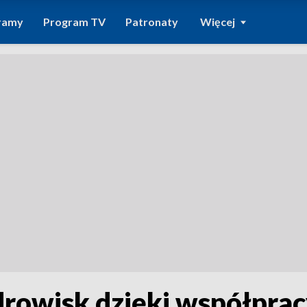
ramy
Program TV
Patronaty
Więcej
rowisk dzięki współprac