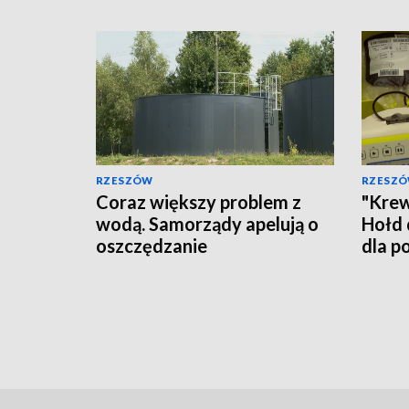
RZESZÓW
RZESZ
Coraz większy problem z
"Krew
wodą. Samorządy apelują o
Hołd 
oszczędzanie
dla p