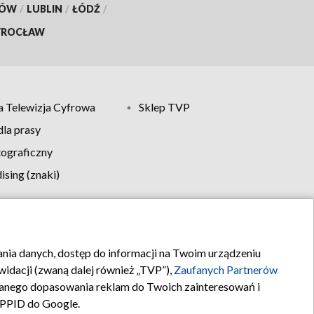
KÓW
/
LUBLIN
/
ŁÓDŹ
/
ROCŁAW
 Telewizja Cyfrowa
Sklep TVP
la prasy
tograficzny
sing (znaki)
klamy
Kontakt
rania danych, dostęp do informacji na Twoim urządzeniu
idacji (zwaną dalej również „TVP”),
Zaufanych Partnerów
anego dopasowania reklam do Twoich zainteresowań i
a PPID do Google.