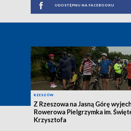
UDOSTĘPNIJ NA FACEBOOKU
RZESZÓW
Z Rzeszowa na Jasną Górę wyjec
Rowerowa Pielgrzymka im. Święt
Krzysztofa