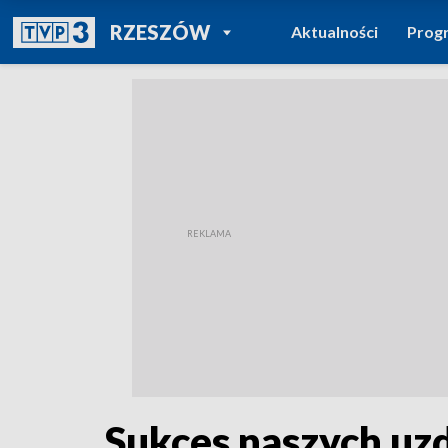
POWRÓT DO
RZESZÓW
Aktualności
Prog
TVP REGIONY
Sukces naszych uzd