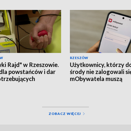
ÓW
RZESZÓW
ki Rajd" w Rzeszowie.
Użytkownicy, którzy d
dla powstańców i dar
środy nie zalogowali si
otrzebujących
mObywatela muszą
przywrócić ważność
dokumentów
ZOBACZ WIĘCEJ