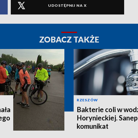
UDOSTĘPNIJ NA X
ZOBACZ TAKŻE
RZESZÓW
hała
Bakterie coli w wod
ego
Horynieckiej. Sanep
komunikat