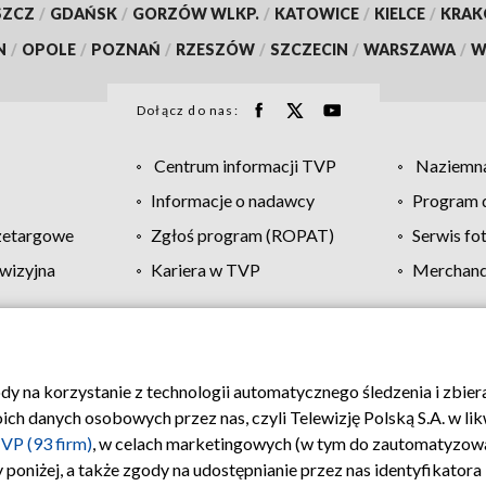
SZCZ
/
GDAŃSK
/
GORZÓW WLKP.
/
KATOWICE
/
KIELCE
/
KRA
N
/
OPOLE
/
POZNAŃ
/
RZESZÓW
/
SZCZECIN
/
WARSZAWA
/
W
Dołącz do nas:
Centrum informacji TVP
Naziemna
Informacje o nadawcy
Program d
zetargowe
Zgłoś program (ROPAT)
Serwis fo
wizyjna
Kariera w TVP
Merchandi
Polityka prywatności
Moje zgody
Pomoc
Biuro re
ody na korzystanie z technologii automatycznego śledzenia i zbie
 danych osobowych przez nas, czyli Telewizję Polską S.A. w likw
VP (93 firm)
, w celach marketingowych (w tym do zautomatyzow
 poniżej, a także zgody na udostępnianie przez nas identyfikator