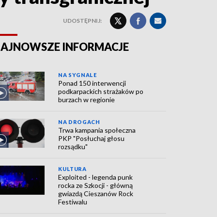
UDOSTĘPNIJ:
AJNOWSZE INFORMACJE
NA SYGNALE
Ponad 150 interwencji
podkarpackich strażaków po
burzach w regionie
NA DROGACH
Trwa kampania społeczna
PKP "Posłuchaj głosu
rozsądku"
KULTURA
Exploited - legenda punk
rocka ze Szkocji - główną
gwiazdą Cieszanów Rock
Festiwalu