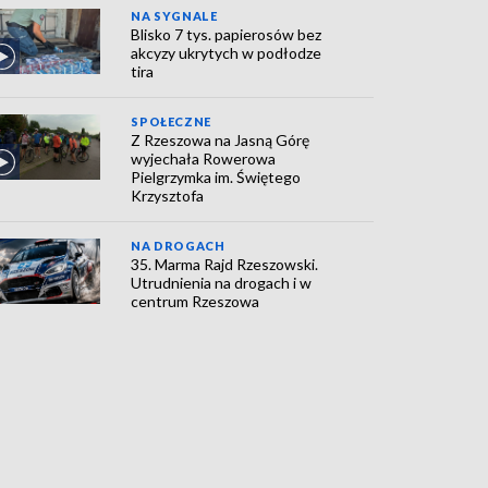
NA SYGNALE
Blisko 7 tys. papierosów bez
akcyzy ukrytych w podłodze
tira
SPOŁECZNE
Z Rzeszowa na Jasną Górę
wyjechała Rowerowa
Pielgrzymka im. Świętego
Krzysztofa
NA DROGACH
35. Marma Rajd Rzeszowski.
Utrudnienia na drogach i w
centrum Rzeszowa