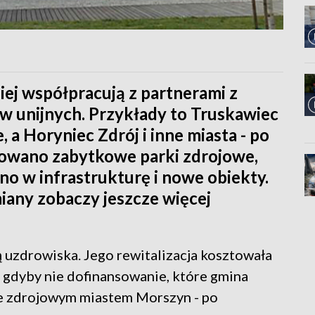
iej współpracują z partnerami z
ów unijnych. Przykłady to Truskawiec
, a Horyniec Zdrój i inne miasta - po
urowano zabytkowe parki zdrojowe,
o w infrastrukturę i nowe obiekty.
miany zobaczy jeszcze więcej
ą uzdrowiska. Jego rewitalizacja kosztowała
a, gdyby nie dofinansowanie, które gmina
ze zdrojowym miastem Morszyn - po