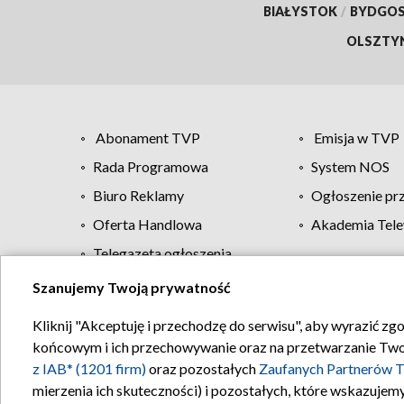
BIAŁYSTOK
/
BYDGO
OLSZTY
Abonament TVP
Emisja w TVP
Rada Programowa
System NOS
Biuro Reklamy
Ogłoszenie pr
Oferta Handlowa
Akademia Tele
Telegazeta ogłoszenia
Szanujemy Twoją prywatność
Regulamin TVP
Kliknij "Akceptuję i przechodzę do serwisu", aby wyrazić zg
końcowym i ich przechowywanie oraz na przetwarzanie Twoich
z IAB* (1201 firm)
oraz pozostałych
Zaufanych Partnerów T
mierzenia ich skuteczności) i pozostałych, które wskazujemy