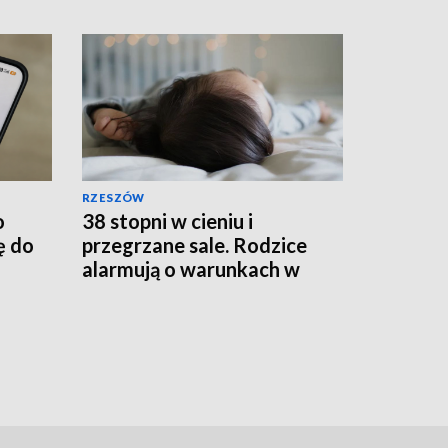
RZESZÓW
o
38 stopni w cieniu i
ę do
przegrzane sale. Rodzice
alarmują o warunkach w
szpitalu